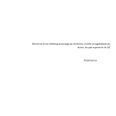
Żołnierze dzsw składają przysięgę po skróconej służbie przygotowawczej
Autor. Zespół reporterki 16. DZ
Reklama