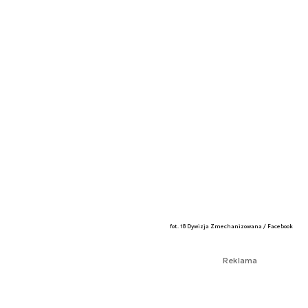
fot. 18 Dywizja Zmechanizowana / Facebook
Reklama