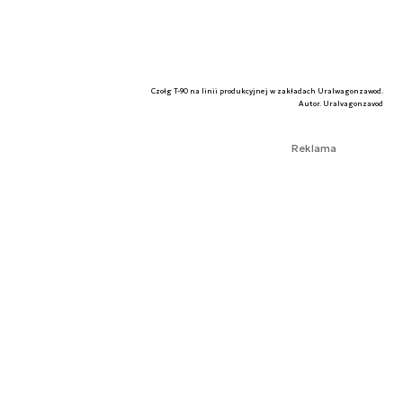
Czołg T-90 na linii produkcyjnej w zakładach Uralwagonzawod.
Autor. Uralvagonzavod
Reklama