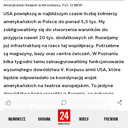
Amerykański Reaper w Mirosławcu. Fot. 12 BBSP
USA powiększą w najbliższym czasie liczbę żołnierzy
amerykańskich w Polsce do ponad 5,5 tys. My
zobligowaliśmy się do stworzenia warunków do
przyjęcia nawet 20 tys. dodatkowych sił. Rozwijamy
już infrastrukturę na rzecz tej współpracy. Potrzebne
są magazyny, bazy oraz centra ćwiczeń. W Poznaniu
kilka tygodni temu zainaugurowaliśmy funkcjonowanie
wysuniętego dowództwa V. Korpusu armii USA, które
będzie odpowiadało za koordynację wojsk
amerykańskich na teatrze europejskim. To jedyne
dowództwo tego szczebla w Europie, co pokazuje
jakim zaufaniem cieszymy się w Waszyngtonie i
Pentagonie. Pracujemy nad rozbudową baz m. in. w
Mirosławcu i Powidzu.
Najnowsze
Ukraina
Wideo
Premium