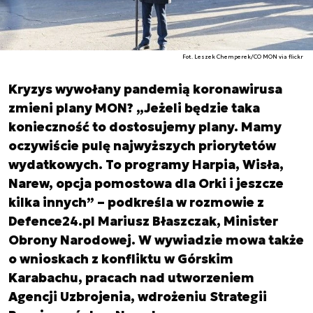
Fot. Leszek Chemperek/CO MON via flickr
Kryzys wywołany pandemią koronawirusa
zmieni plany MON? „Jeżeli będzie taka
konieczność to dostosujemy plany. Mamy
oczywiście pulę najwyższych priorytetów
wydatkowych. To programy Harpia, Wisła,
Narew, opcja pomostowa dla Orki i jeszcze
kilka innych” – podkreśla w rozmowie z
Defence24.pl Mariusz Błaszczak, Minister
Obrony Narodowej. W wywiadzie mowa także
o wnioskach z konfliktu w Górskim
Karabachu, pracach nad utworzeniem
Agencji Uzbrojenia, wdrożeniu Strategii