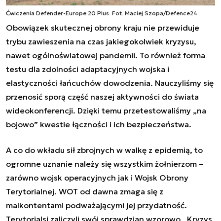
Ćwiczenia Defender-Europe 20 Plus. Fot. Maciej Szopa/Defence24
Obowiązek skutecznej obrony kraju nie przewiduje
trybu zawieszenia na czas jakiegokolwiek kryzysu,
nawet ogólnoświatowej pandemii. To również forma
testu dla zdolności adaptacyjnych wojska i
elastyczności łańcuchów dowodzenia. Nauczyliśmy się
przenosić sporą część naszej aktywności do świata
wideokonferencji. Dzięki temu przetestowaliśmy „na
bojowo” kwestie łączności i ich bezpieczeństwa.
A co do wkładu sił zbrojnych w walkę z epidemią, to
ogromne uznanie należy się wszystkim żołnierzom –
zarówno wojsk operacyjnych jak i Wojsk Obrony
Terytorialnej. WOT od dawna zmaga się z
malkontentami podważającymi jej przydatność.
Terytorialsi zaliczyli swój sprawdzian wzorowo. Kryzys