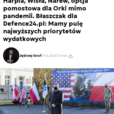
Harpia, Wisła, Narew, opcja
pomostowa dla Orki mimo
pandemii. Błaszczak dla
Defence24.pl: Mamy pulę
najwyższych priorytetów
wydatkowych
Jędrzej Graf
21.12.2020
1 min.