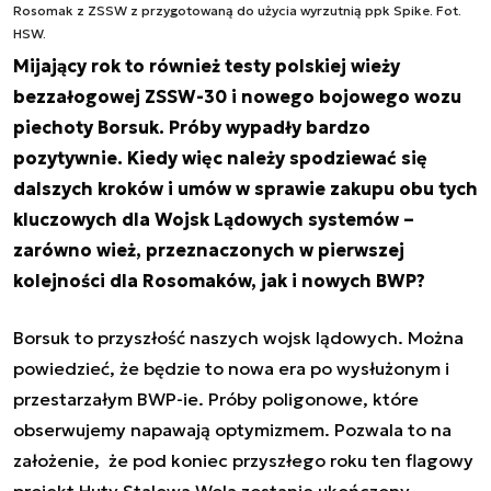
Rosomak z ZSSW z przygotowaną do użycia wyrzutnią ppk Spike. Fot.
HSW.
Mijający rok to również testy polskiej wieży
bezzałogowej ZSSW-30 i nowego bojowego wozu
piechoty Borsuk. Próby wypadły bardzo
pozytywnie. Kiedy więc należy spodziewać się
dalszych kroków i umów w sprawie zakupu obu tych
kluczowych dla Wojsk Lądowych systemów –
zarówno wież, przeznaczonych w pierwszej
kolejności dla Rosomaków, jak i nowych BWP?
Borsuk to przyszłość naszych wojsk lądowych. Można
powiedzieć, że będzie to nowa era po wysłużonym i
przestarzałym BWP-ie. Próby poligonowe, które
obserwujemy napawają optymizmem. Pozwala to na
założenie, że pod koniec przyszłego roku ten flagowy
projekt Huty Stalowa Wola zostanie ukończony.