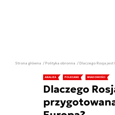
Strona główna
Polityka obronna
Dlaczego Rosja jest
ANALIZA
POLECANE
WIADOMOŚCI
Dlaczego Rosja
przygotowana
Europa?