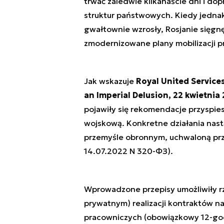
trwać zaledwie kilkanaście dni i do
struktur państwowych. Kiedy jednak b
gwałtownie wzrosły, Rosjanie sięgnę
zmodernizowane plany mobilizacji p
Jak wskazuje
Royal United Services
an Imperial Delusion
, 22 kwietnia
pojawiły się rekomendacje przyspie
wojskową. Konkretne działania nastą
przemyśle obronnym, uchwaloną p
14.07.2022 N 320-ФЗ
).
Wprowadzone przepisy umożliwiły r
prywatnym) realizacji kontraktów n
pracowniczych (obowiązkowy 12-god