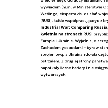
wieloletniego doradcy ukraińskich i
wywiadem (m.in. w Ministerstwie Obr
Watlinga, eksperta ds. działań woje
(RUSI), ściśle współpracującego z bry
Industrial War: Comparing Russia
kwietnia na stronach RUSI
przybliż
Europie i Ukrainie. Wyjaśnia, dlacz
Zachodem gospodarki – była w stani
zbrojeniową, a Ukraina zdołała cz
ostrzałem. Z drugiej strony państw
napotkały liczne bariery i nie osią
wytwórczych.