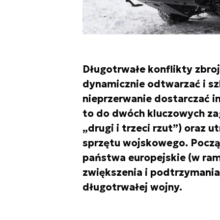
Długotrwałe konflikty zbro
dynamicznie odtwarzać i szk
nieprzerwanie dostarczać i
to do dwóch kluczowych zag
„drugi i trzeci rzut”) oraz 
sprzętu wojskowego. Począw
państwa europejskie (w ra
zwiększenia i podtrzymani
długotrwałej wojny.