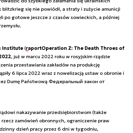
prowadzić do szybkiego załamania się ukraińskich
litzkrieg się nie powiódł, a straty i zużycie amunicji
li po gotowe jeszcze z czasów sowieckich, a później
rzemysłu.
 Institute
(
raport
Operation Z: The Death Throes of
 2022
, już w marcu 2022 roku w rosyjskim rządzie
szenia przestawiania zakładów na produkcję
piły 6 lipca 2022 wraz z nowelizacją ustaw o obronie i
rzez Dumę Państwową
Федеральный закон от
ządowi nakazywanie przedsiębiorstwom (także
a rzecz zamówień obronnych, ograniczenie praw
zinny dzień pracy przez 6 dni w tygodniu,