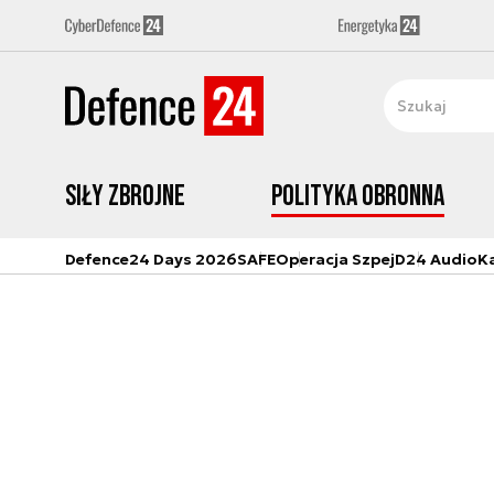
Siły zbrojne
Polityka obronna
Defence24 Days 2026
SAFE
Operacja Szpej
D24 Audio
K