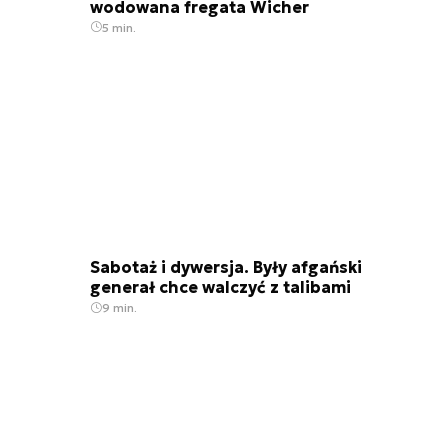
wodowana fregata Wicher
5 min.
Sabotaż i dywersja. Były afgański
generał chce walczyć z talibami
9 min.