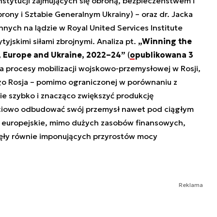
nstytucji zajmujących się obroną, bezpieczeństwem i
ony i Sztabie Generalnym Ukrainy) – oraz dr. Jacka
nnych na lądzie w Royal United Services Institute
tyjskimi siłami zbrojnymi. Analiza pt.
„Winning the
, Europe and Ukraine, 2022–24”
(
opublikowana 3
a procesy mobilizacji wojskowo-przemysłowej w Rosji,
ego Rosja – pomimo ograniczonej w porównaniu z
e szybko i znacząco zwiększyć produkcję
ęściowo odbudować swój przemysł nawet pod ciągłym
a europejskie, mimo dużych zasobów finansowych,
gnęły równie imponujących przyrostów mocy
Reklama