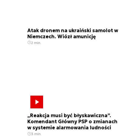
Atak dronem na ukraiński samolot w
Niemczech. Wiózł amunicję
2 min.
„Reakcja musi być błyskawiczna”.
Komendant Główny PSP o zmianach
w systemie alarmowania ludności
3 min.