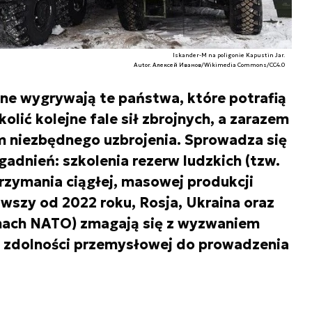
Iskander-M na poligonie Kapustin Jar.
Autor. Алексей Иванов/Wikimedia Commons/CC4.0
jne wygrywają te państwa, które potrafią
olić kolejne fale sił zbrojnych, a zarazem
m niezbędnego uzbrojenia. Sprowadza się
adnień: szkolenia rezerw ludzkich (tzw.
utrzymania ciągłej, masowej produkcji
szy od 2022 roku, Rosja, Ukraina oraz
mach NATO) zmagają się z wyzwaniem
a zdolności przemysłowej do prowadzenia