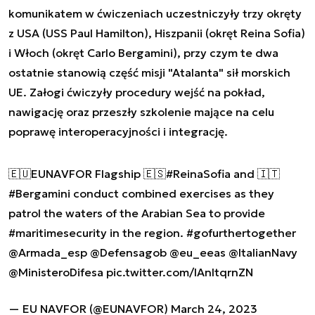
komunikatem w ćwiczeniach uczestniczyły trzy okręty
z USA (USS Paul Hamilton), Hiszpanii (okręt Reina Sofia)
i Włoch (okręt Carlo Bergamini), przy czym te dwa
ostatnie stanowią część misji "Atalanta" sił morskich
UE. Załogi ćwiczyły procedury wejść na pokład,
nawigację oraz przeszły szkolenie mające na celu
poprawę interoperacyjności i integrację.
🇪🇺EUNAVFOR Flagship 🇪🇸
#ReinaSofia
and 🇮🇹
#Bergamini
conduct combined exercises as they
patrol the waters of the Arabian Sea to provide
#maritimesecurity
in the region.
#gofurthertogether
@Armada_esp
@Defensagob
@eu_eeas
@ItalianNavy
@MinisteroDifesa
pic.twitter.com/lAnItqrnZN
— EU NAVFOR (@EUNAVFOR)
March 24, 2023