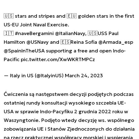
🇺🇸 stars and stripes and 🇪🇺 golden stars in the first
US-EU Joint Naval Exercise.
🇮🇹
#naveBergamini
@ItalianNavy
, 🇺🇸USS Paul
Hamilton
@USNavy
and 🇪🇸Reina Sofia
@Armada_esp
@SpainInTheUSA
supporting a free and open Indo-
Pacific
pic.twitter.com/XwWKRTMPCz
— Italy in US (@ItalyinUS)
March 24, 2023
Ćwiczenia są następstwem decyzji podjętych podczas
ostatniej rundy konsultacji wysokiego szczebla UE-
USA w sprawie Indo-Pacyfiku 2 grudnia 2022 roku w
Waszyngtonie. Podjęto wtedy decyzję ws. wspólnego
zobowiązania UE i Stanów Zjednoczonych do działania
na rzecz praktycznej współpracy morskiej i wspierania