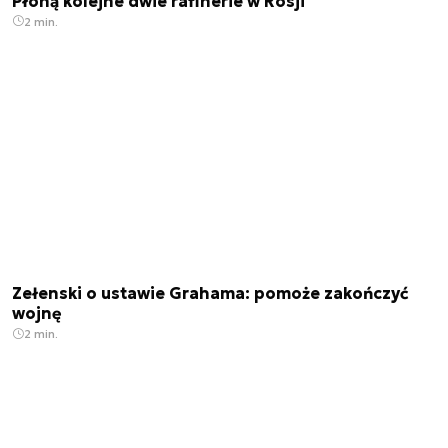
Płoną kolejne dwie rafinerie w Rosji
2 min.
Zełenski o ustawie Grahama: pomoże zakończyć
wojnę
2 min.