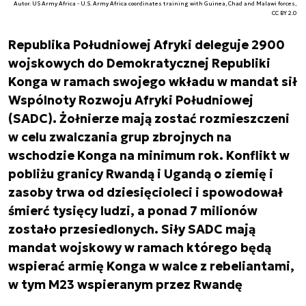
Autor. US Army Africa - U.S. Army Africa coordinates training with Guinea, Chad and Malawi forces,
CC BY 2.0
Republika Południowej Afryki deleguje 2900
wojskowych do Demokratycznej Republiki
Konga w ramach swojego wkładu w mandat sił
Wspólnoty Rozwoju Afryki Południowej
(SADC). Żołnierze mają zostać rozmieszczeni
w celu zwalczania grup zbrojnych na
wschodzie Konga na minimum rok. Konflikt w
pobliżu granicy Rwandą i Ugandą o ziemię i
zasoby trwa od dziesięcioleci i spowodował
śmierć tysięcy ludzi, a ponad 7 milionów
zostało przesiedlonych. Siły SADC mają
mandat wojskowy w ramach którego będą
wspierać armię Konga w walce z rebeliantami,
w tym M23 wspieranym przez Rwandę