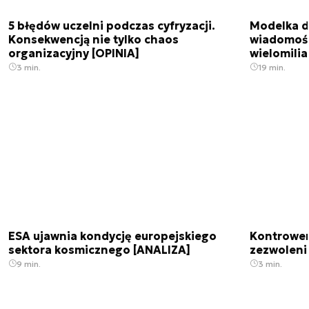
5 błędów uczelni podczas cyfryzacji.
Modelka da
Konsekwencją nie tylko chaos
wiadomośc
organizacyjny [OPINIA]
wielomili
3 min.
19 min.
ESA ujawnia kondycję europejskiego
Kontrowers
sektora kosmicznego [ANALIZA]
zezwoleni
9 min.
3 min.