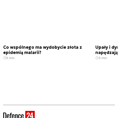
Co wspólnego ma wydobycie złota z
Upały i dy
epidemią malarii?
napędzają
5 min.
3 min.