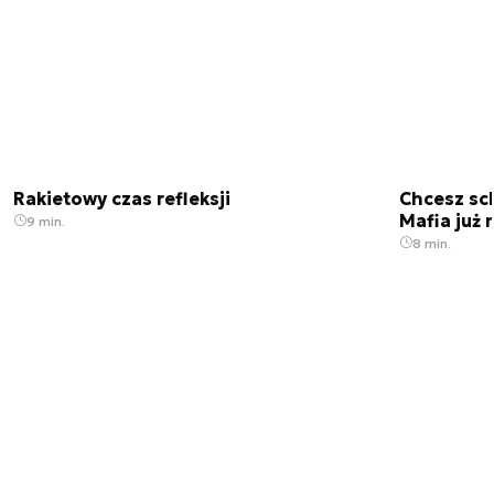
Rakietowy czas refleksji
Chcesz sc
Mafia już 
9 min.
8 min.