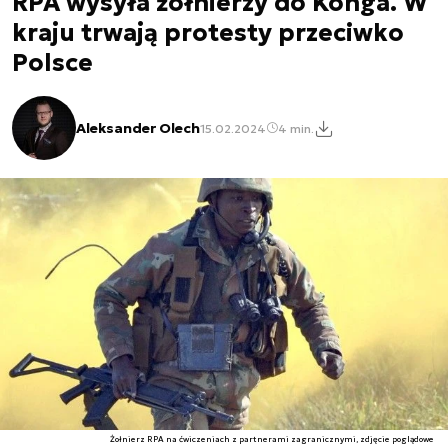
RPA wysyła żołnierzy do Konga. W
kraju trwają protesty przeciwko
Polsce
Aleksander Olech
15.02.2024
4 min.
Żołnierz RPA na ćwiczeniach z partnerami zagranicznymi, zdjęcie poglądowe