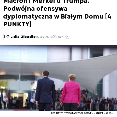
Macron i Merkel u Trumpa.
Podwójna ofensywa
dyplomatyczna w Białym Domu [4
PUNKTY]
LG
Lidia Gibadło
15.04.2018
1 min.
FOT. HTTPS://WWW.FACEBOOK.COM/EMMANUELMACRON