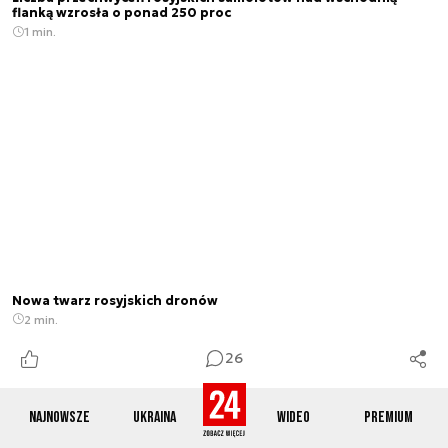
flanką wzrosła o ponad 250 proc
1 min.
Nowa twarz rosyjskich dronów
2 min.
26
Najnowsze
Ukraina
Wideo
Premium