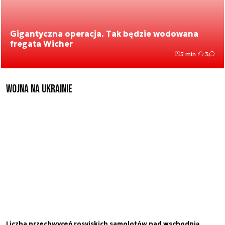
Gigantyczna operacja. Tak będzie wodowana
fregata Wicher
5 min.
3
Wojna na Ukrainie
Liczba przechwyceń rosyjskich samolotów nad wschodnią