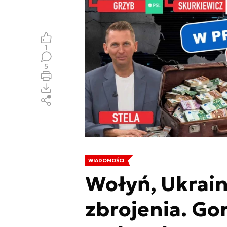
1
5
WIADOMOŚCI
Wołyń, Ukrain
zbrojenia. Go