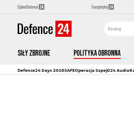
Siły zbrojne
Polityka obronna
Defence24 Days 2026
SAFE
Operacja Szpej
D24 Audio
K