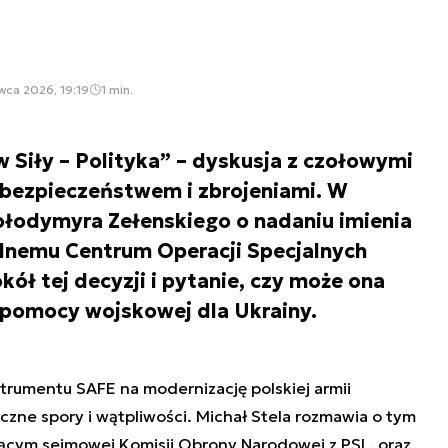
wca 2026, 19:19
1 min.
 Siły – Polityka” – dyskusja z czołowymi
 bezpieczeństwem i zbrojeniami. W
ołodymyra Zełenskiego o nadaniu imienia
nemu Centrum Operacji Specjalnych
ół tej decyzji i pytanie, czy może ona
pomocy wojskowej dla Ukrainy.
strumentu SAFE na modernizację polskiej armii
yczne spory i wątpliwości. Michał Stela rozmawia o tym
cym sejmowej Komisji Obrony Narodowej z PSL, oraz