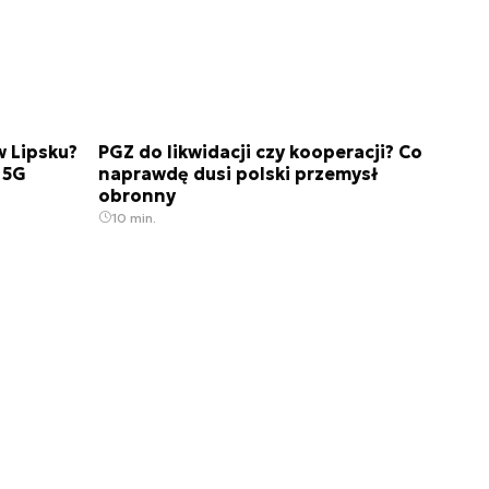
w Lipsku?
PGZ do likwidacji czy kooperacji? Co
 5G
naprawdę dusi polski przemysł
obronny
10 min.