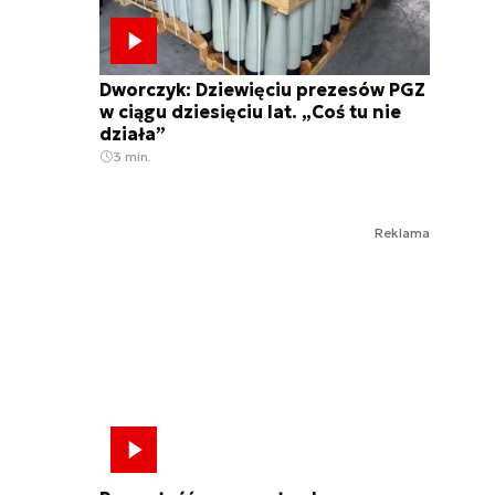
Dworczyk: Dziewięciu prezesów PGZ
w ciągu dziesięciu lat. „Coś tu nie
działa”
3 min.
Reklama