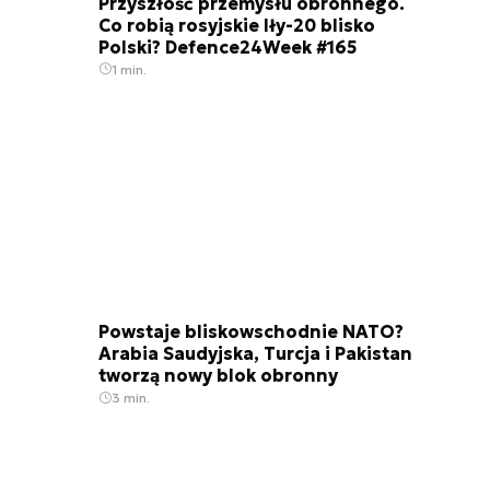
Przyszłość przemysłu obronnego.
Co robią rosyjskie Iły-20 blisko
Polski? Defence24Week #165
1 min.
Powstaje bliskowschodnie NATO?
Arabia Saudyjska, Turcja i Pakistan
tworzą nowy blok obronny
3 min.