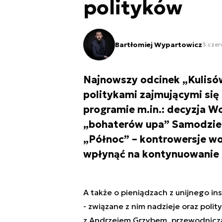
polityków
Bartłomiej Wypartowicz
3 czer
Najnowszy odcinek „Kulisów
politykami zajmującymi się
programie m.in.: decyzja W
„bohaterów upa” Samodziel
„Północ” – kontrowersje wok
wpłynąć na kontynuowanie 
A także o pieniądzach z unijnego in
- związane z nim nadzieje oraz polit
z Andrzejem Grzybem, przewodniczą