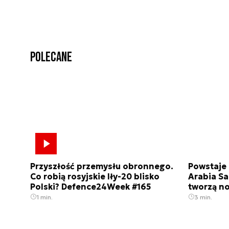
Polecane
Przyszłość przemysłu obronnego.
Powstaje
Co robią rosyjskie Iły-20 blisko
Arabia Sa
Polski? Defence24Week #165
tworzą n
1 min.
3 min.