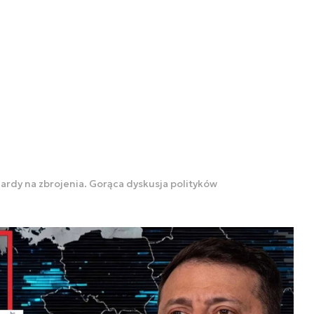
iardy na zbrojenia. Gorąca dyskusja polityków