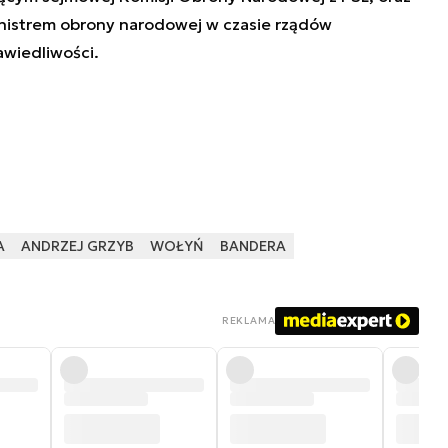
istrem obrony narodowej w czasie rządów
awiedliwości.
A
ANDRZEJ GRZYB
WOŁYŃ
BANDERA
REKLAMA