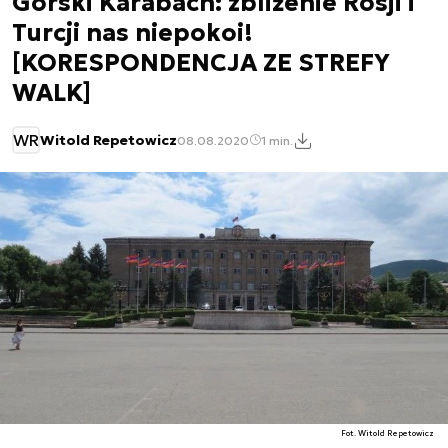
Górski Karabach: zbliżenie Rosji i
Turcji nas niepokoi!
[KORESPONDENCJA ZE STREFY
WALK]
WR
Witold Repetowicz
08.08.2020
1 min.
Fot. Witold Repetowicz