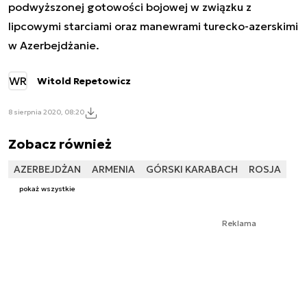
podwyższonej gotowości bojowej w związku z
lipcowymi starciami oraz manewrami turecko-azerskimi
w Azerbejdżanie.
WR
Witold Repetowicz
8 sierpnia 2020, 08:20
Zobacz również
AZERBEJDŻAN
ARMENIA
GÓRSKI KARABACH
ROSJA
pokaż wszystkie
Reklama