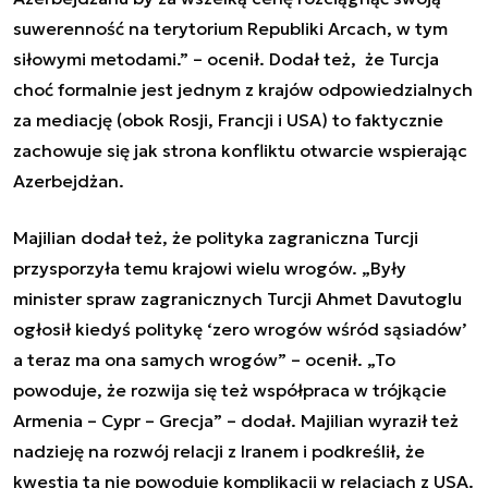
suwerenność na terytorium Republiki Arcach, w tym
siłowymi metodami.” – ocenił. Dodał też, że Turcja
choć formalnie jest jednym z krajów odpowiedzialnych
za mediację (obok Rosji, Francji i USA) to faktycznie
zachowuje się jak strona konfliktu otwarcie wspierając
Azerbejdżan.
Majilian dodał też, że polityka zagraniczna Turcji
przysporzyła temu krajowi wielu wrogów. „Były
minister spraw zagranicznych Turcji Ahmet Davutoglu
ogłosił kiedyś politykę ‘zero wrogów wśród sąsiadów’
a teraz ma ona samych wrogów” – ocenił. „To
powoduje, że rozwija się też współpraca w trójkącie
Armenia – Cypr – Grecja” – dodał. Majilian wyraził też
nadzieję na rozwój relacji z Iranem i podkreślił, że
kwestia ta nie powoduje komplikacji w relacjach z USA.