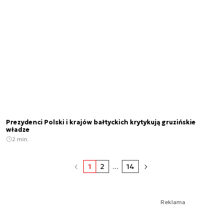
Prezydenci Polski i krajów bałtyckich krytykują gruzińskie
władze
2 min.
1
2
...
14
Reklama