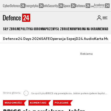
Siły zbrojne
Polityka obronna
Przemysł Zbrojeniowy
Wojna na Ukrainie
Wiado
Defence24 Days 2026
SAFE
Operacja Szpej
D24 Audio
Karta Mu
Reklama
Strona główna
Geopolityka
BRICS się powiększa. Jakim potencjałem będzie teraz dysponować? [KOMENTARZ]
WIADOMOŚCI
KOMENTARZ
POLECANE