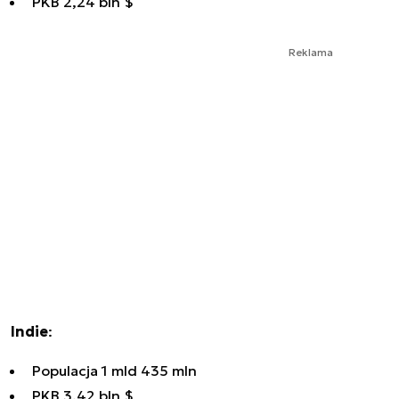
PKB 2,24 bln $
Reklama
Indie
:
Populacja 1 mld 435 mln
PKB 3,42 bln $