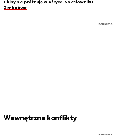
Chiny nie próżnują w Afryce. Na celowniku
Zimbabwe
Reklama
Wewnętrzne konflikty
Reklama