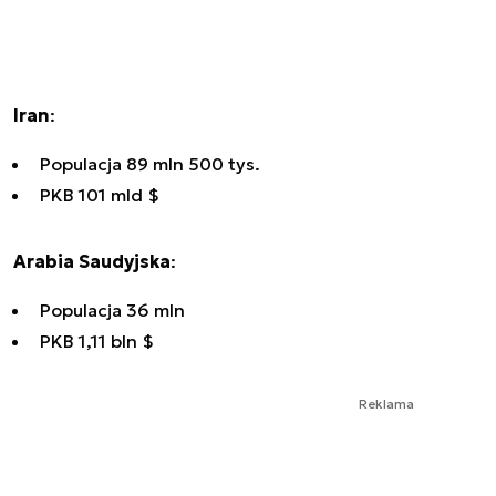
Iran
:
Populacja 89 mln 500 tys.
PKB 101 mld $
Arabia Saudyjska
:
Populacja 36 mln
PKB 1,11 bln $
Reklama