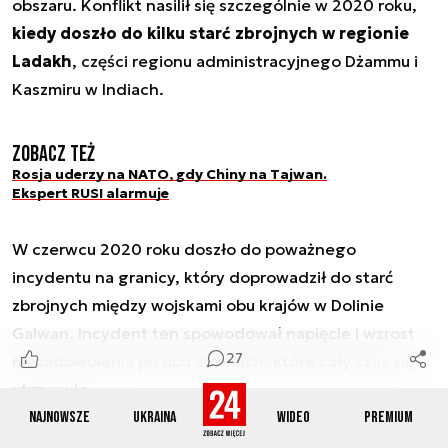
obszaru. Konflikt nasilił się szczególnie w 2020 roku,
kiedy doszło do kilku starć zbrojnych w regionie
Ladakh
, części regionu administracyjnego Dżammu i
Kaszmiru w Indiach.
Zobacz też
Rosja uderzy na NATO, gdy Chiny na Tajwan.
Ekspert RUSI alarmuje
W czerwcu 2020 roku doszło do poważnego
incydentu na granicy, który doprowadził do starć
zbrojnych między wojskami obu krajów w Dolinie
Galwan. Incydent ten spowodował napięcie i wzrost
27
niezadowolenia po obu stronach, które cały czas się
utrzymuje.
Najnowsze
Ukraina
Wideo
Premium
Reklama