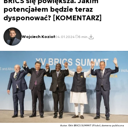
BRICS się powiększa. Jakim
potencjałem będzie teraz
dysponować? [KOMENTARZ]
Wojciech Kozioł
04.01.2024
6 min.
Autor. 15th BRICS SUMMIT (Flickr), domena publiczna