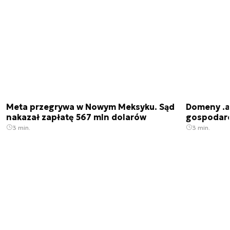
Meta przegrywa w Nowym Meksyku. Sąd
Domeny .ai
nakazał zapłatę 567 mln dolarów
gospodarek
3 min.
3 min.