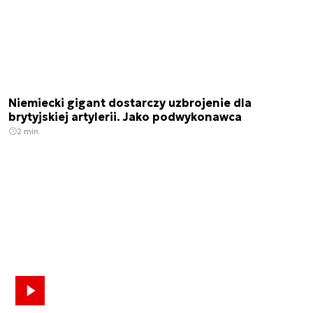
Niemiecki gigant dostarczy uzbrojenie dla
brytyjskiej artylerii. Jako podwykonawca
2 min.