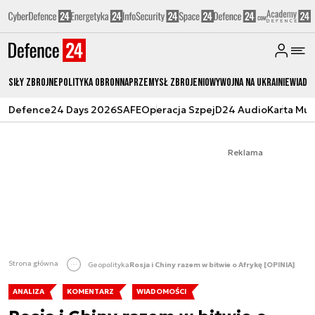
Siły zbrojne
Polityka obronna
Przemysł Zbrojeniowy
Wojna na Ukrainie
Wiado
Defence24 Days 2026
SAFE
Operacja Szpej
D24 Audio
Karta Mu
Reklama
Strona główna
Geopolityka
Rosja i Chiny razem w bitwie o Afrykę [OPINIA]
ANALIZA
KOMENTARZ
WIADOMOŚCI