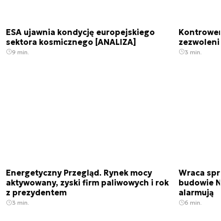
ESA ujawnia kondycję europejskiego
Kontrowers
sektora kosmicznego [ANALIZA]
zezwoleni
9 min.
3 min.
Energetyczny Przegląd. Rynek mocy
Wraca spr
aktywowany, zyski firm paliwowych i rok
budowie N
z prezydentem
alarmują
3 min.
6 min.