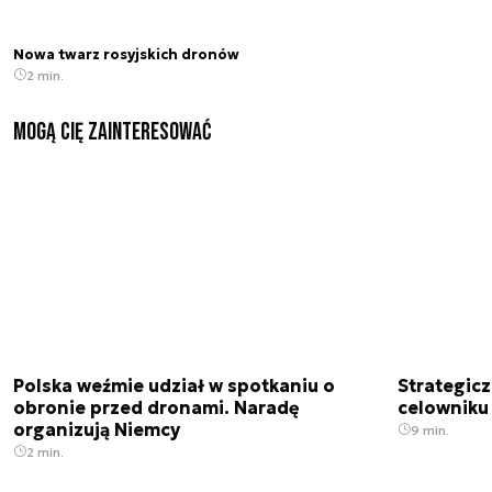
Nowa twarz rosyjskich dronów
2 min.
Mogą Cię zainteresować
Polska weźmie udział w spotkaniu o
Strategic
obronie przed dronami. Naradę
celowniku 
organizują Niemcy
9 min.
2 min.