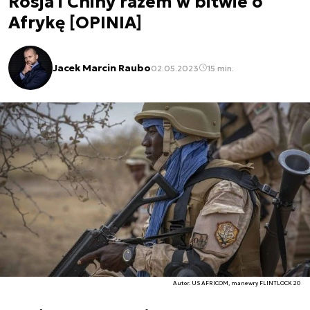
Rosja i Chiny razem w bitwie o
Afrykę [OPINIA]
Jacek Marcin Raubo
02.05.2023
15 min.
Autor. US AFRICOM, manewry FLINTLOCK 20