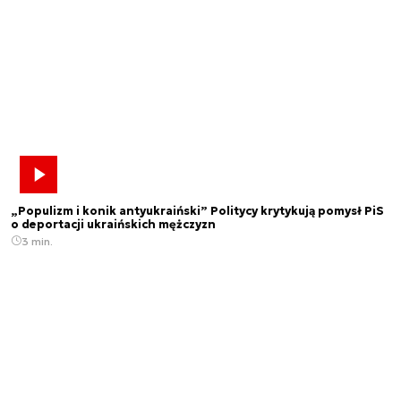
„Populizm i konik antyukraiński” Politycy krytykują pomysł PiS
o deportacji ukraińskich mężczyzn
3 min.