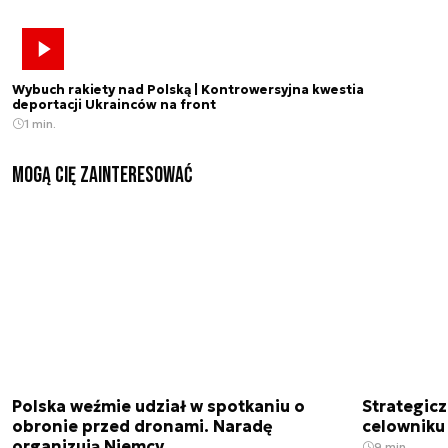
Wybuch rakiety nad Polską | Kontrowersyjna kwestia
deportacji Ukrainców na front
1 min.
Mogą Cię zainteresować
Polska weźmie udział w spotkaniu o
Strategic
obronie przed dronami. Naradę
celowniku 
organizują Niemcy
9 min.