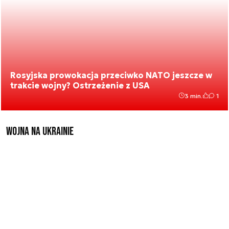
Rosyjska prowokacja przeciwko NATO jeszcze w
trakcie wojny? Ostrzeżenie z USA
3 min.
1
Wojna na Ukrainie