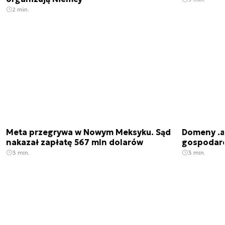
2 min.
Meta przegrywa w Nowym Meksyku. Sąd
Domeny .ai
nakazał zapłatę 567 mln dolarów
gospodarek
3 min.
3 min.