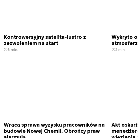
Kontrowersyjny satelita-lustro z
Wykryto o
zezwoleniem na start
atmosfer
3 min.
2 min.
Wraca sprawa wyzysku pracowników na
Akt oskar
budowie Nowej Chemii. Obrońcy praw
menedżero
alarmują
więzienia z