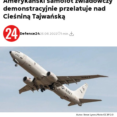
Amerykański samolot zwiadowczy
demonstracyjnie przelatuje nad
Cieśniną Tajwańską
Defence24
25.06.2022
1 min.
Autor. Steve Lynes/flickr/CC BY 2.0