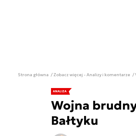
Strona główna
Zobacz więcej - Analizy i komentarze
ANALIZA
Wojna brudny
Bałtyku