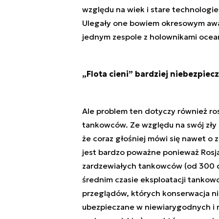
względu na wiek i stare technologi
Ulegały one bowiem okresowym awar
jednym zespole z holownikami ocea
„Flota cieni” bardziej niebezpie
Ale problem ten dotyczy również ros
tankowców. Ze względu na swój zły 
że coraz głośniej mówi się nawet o z
jest bardzo poważne ponieważ Rosj
zardzewiałych tankowców (od 300 do 
średnim czasie eksploatacji tankow
przeglądów, których konserwacja nie
ubezpieczane w niewiarygodnych i n