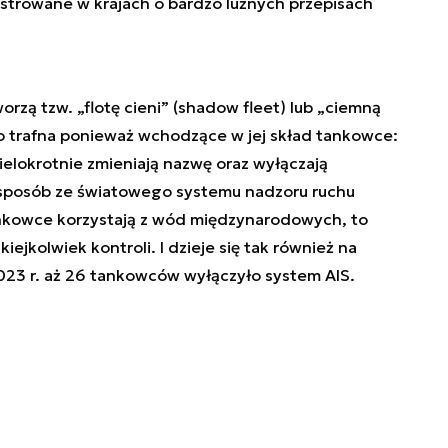
jestrowane w krajach o bardzo luźnych przepisach
rzą tzw. „flotę cieni” (shadow fleet) lub „ciemną
dzo trafna ponieważ wchodzące w jej skład tankowce:
elokrotnie zmieniają nazwę oraz wyłączają
sposób ze światowego systemu nadzoru ruchu
ankowce korzystają z wód międzynarodowych, to
iejkolwiek kontroli. I dzieje się tak również na
2023 r. aż 26 tankowców wyłączyło system AIS.