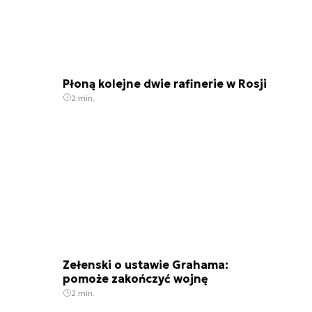
Płoną kolejne dwie rafinerie w Rosji
2 min.
Zełenski o ustawie Grahama:
pomoże zakończyć wojnę
2 min.