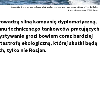
Aktywiści Greenpeace podczas akcji protestacyjnej przy tankowcu „Zircone” na Bałtyku
Autor. Greenpeace / Will Rose
prowadzą silną kampanię dyplomatyczną,
anu technicznego tankowców pracujących
zystywanie grozi bowiem coraz bardziej
tastrofą ekologiczną, której skutki będą
, tylko nie Rosjan.