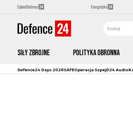
Siły zbrojne
Polityka obronna
Defence24 Days 2026
SAFE
Operacja Szpej
D24 Audio
K