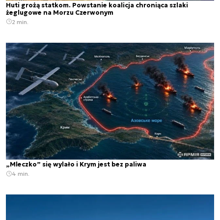
Huti grożą statkom. Powstanie koalicja chroniąca szlaki
żeglugowe na Morzu Czerwonym
2 min.
„Mleczko” się wylało i Krym jest bez paliwa
4 min.