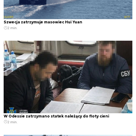
Szwecja zatrzymuje masowiec Hui Yuan
2 min.
W Odessie zatrzymano statek należący do floty cieni
2 min.