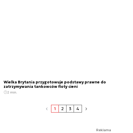
Wielka Brytania przygotowuje podstawy prawne do
zatrzymywania tankowców floty cieni
2 min.
1
2
3
4
Reklama