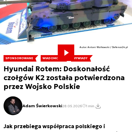
Autor. Antoni Walkowski / Defence24.pl
SPONSOROWANE
WIADOMOŚCI
WYWIADY
Hyundai Rotem: Doskonałość
czołgów K2 została potwierdzona
przez Wojsko Polskie
Adam Świerkowski
28.05.2026
1 min.
Jak przebiega współpraca polskiego i