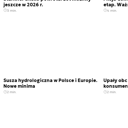
jeszcze w 2026 r.
etap. Waż
3 min.
4 min.
Susza hydrologiczna w Polsce i Europie.
Upały obci
Nowe minima
konsumenc
2 min.
2 min.