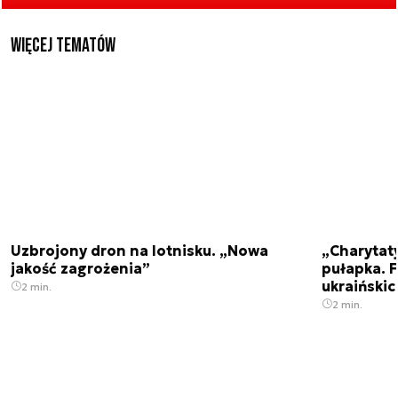
Więcej tematów
Uzbrojony dron na lotnisku. „Nowa
„Charytat
jakość zagrożenia”
pułapka. 
ukraińskic
2 min.
2 min.