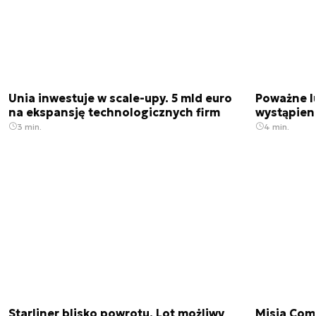
Unia inwestuje w scale-upy. 5 mld euro
Poważne l
na ekspansję technologicznych firm
wystąpien
3 min.
4 min.
Starliner blisko powrotu. Lot możliwy
Misja Come