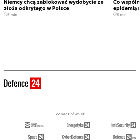
Niemcy chcą zablokować wydobycie ze
Co wspóln
złoża odkrytego w Polsce
epidemią m
5 min.
5 min.
Zobacz również