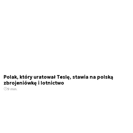
Polak, który uratował Teslę, stawia na polską
zbrojeniówkę i lotnictwo
9 min.