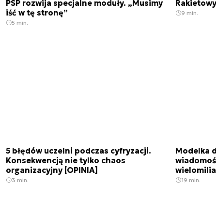
PSP rozwija specjalne moduły. „Musimy
Rakietowy 
iść w tę stronę”
9 min.
5 min.
5 błędów uczelni podczas cyfryzacji.
Modelka da
Konsekwencją nie tylko chaos
wiadomośc
organizacyjny [OPINIA]
wielomili
3 min.
19 min.