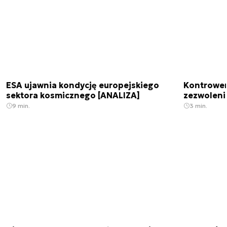
ESA ujawnia kondycję europejskiego
Kontrowers
sektora kosmicznego [ANALIZA]
zezwoleni
9 min.
3 min.