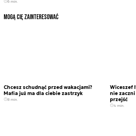
6 min.
Mogą Cię zainteresować
Chcesz schudnąć przed wakacjami?
Wiceszef 
Mafia już ma dla ciebie zastrzyk
nie zaczn
przejść
8 min.
4 min.