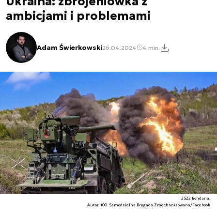
Ukraina: zbrojeniówka z
ambicjami i problemami
Adam Świerkowski
26.04.2024
4 min.
2S22 Bohdana.
Autor. 100. Samodzielna Brygada Zmechanizowana/Facebook