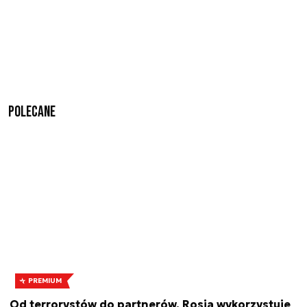
Polecane
PREMIUM
Od terrorystów do partnerów. Rosja wykorzystuje