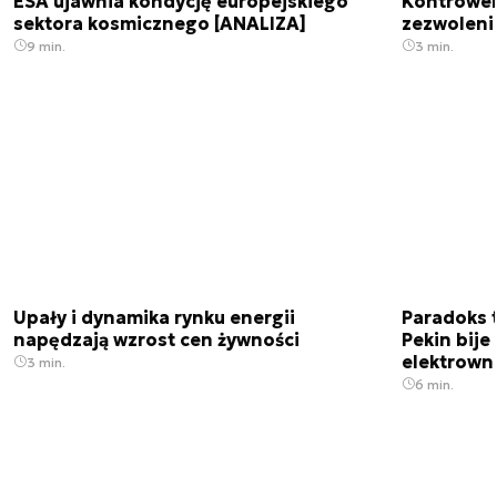
ESA ujawnia kondycję europejskiego
Kontrowers
sektora kosmicznego [ANALIZA]
zezwoleni
9 min.
3 min.
Upały i dynamika rynku energii
Paradoks 
napędzają wzrost cen żywności
Pekin bije
elektrown
3 min.
6 min.