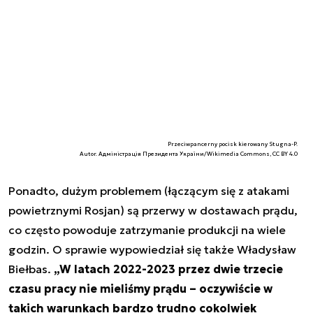
Przeciwpancerny pocisk kierowany Stugna-P.
Autor. Адміністрація Президента України/Wikimedia Commons, CC BY 4.0
Ponadto, dużym problemem (łączącym się z atakami
powietrznymi Rosjan) są przerwy w dostawach prądu,
co często powoduje zatrzymanie produkcji na wiele
godzin. O sprawie wypowiedział się także Władysław
Biełbas.
„W latach 2022-2023 przez dwie trzecie
czasu pracy nie mieliśmy prądu – oczywiście w
takich warunkach bardzo trudno cokolwiek