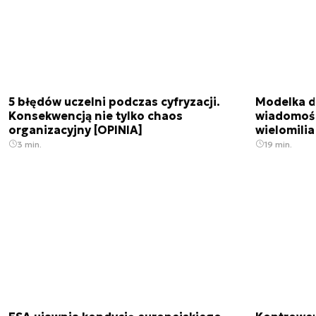
5 błędów uczelni podczas cyfryzacji.
Modelka da
Konsekwencją nie tylko chaos
wiadomośc
organizacyjny [OPINIA]
wielomili
3 min.
19 min.