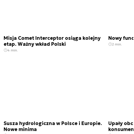
Misja Comet Interceptor osiąga kolejny
Nowy fund
etap. Ważny wkład Polski
2 min.
4 min.
Susza hydrologiczna w Polsce i Europie.
Upały obci
Nowe minima
konsumenc