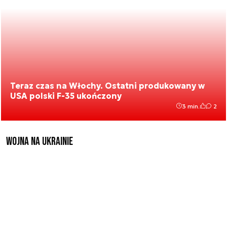
Teraz czas na Włochy. Ostatni produkowany w
USA polski F-35 ukończony
3 min.
2
Wojna na Ukrainie