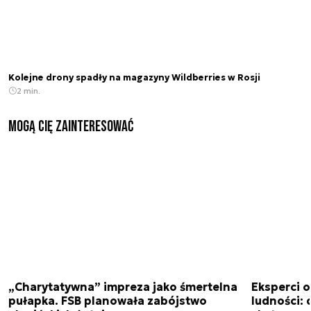
Kolejne drony spadły na magazyny Wildberries w Rosji
2 min.
Mogą Cię zainteresować
„Charytatywna” impreza jako śmertelna
Eksperci 
pułapka. FSB planowała zabójstwo
ludności: d