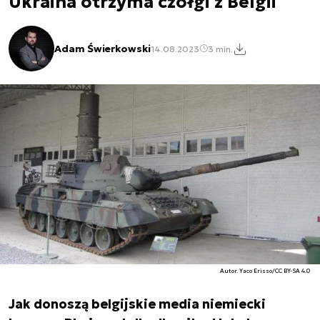
Ukraina otrzyma czołgi z Belgii
Adam Świerkowski
14.08.2023
3 min.
Autor. Yaco Erisso/CC BY-SA 4.0
Jak donoszą belgijskie media niemiecki