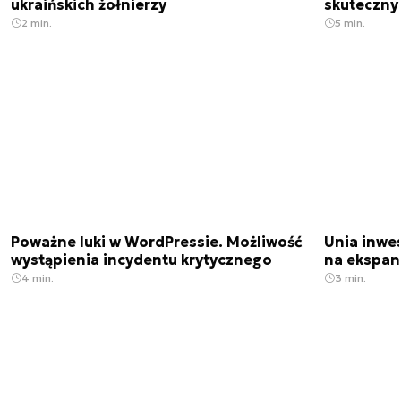
ukraińskich żołnierzy
skuteczny
2 min.
5 min.
Poważne luki w WordPressie. Możliwość
Unia inwes
wystąpienia incydentu krytycznego
na ekspan
4 min.
3 min.