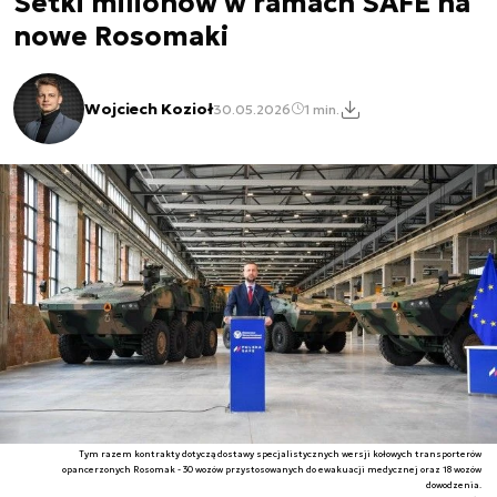
Setki milionów w ramach SAFE na
nowe Rosomaki
Wojciech Kozioł
30.05.2026
1 min.
Tym razem kontrakty dotyczą dostawy specjalistycznych wersji kołowych transporterów
opancerzonych Rosomak - 30 wozów przystosowanych do ewakuacji medycznej oraz 18 wozów
dowodzenia.