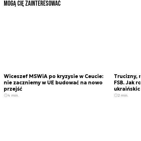
Mogą Cię zainteresować
Wiceszef MSWiA po kryzysie w Ceucie:
Trucizny, 
nie zaczniemy w UE budować na nowo
FSB. Jak r
przejść
ukraiński
4 min.
2 min.