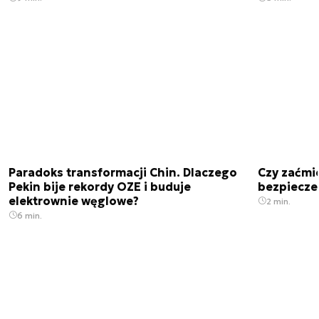
Paradoks transformacji Chin. Dlaczego
Czy zaćmi
Pekin bije rekordy OZE i buduje
bezpiecze
elektrownie węglowe?
2 min.
6 min.