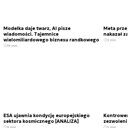
Modelka daje twarz, AI pisze
Meta prze
wiadomości. Tajemnice
nakazał z
wielomiliardowego biznesu randkowego
3 min.
19 min.
ESA ujawnia kondycję europejskiego
Kontrowers
sektora kosmicznego [ANALIZA]
zezwoleni
9 min.
3 min.