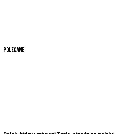
Polecane
Polak, który uratował Teslę, stawia na polską