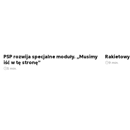
PSP rozwija specjalne moduły. „Musimy
Rakietowy 
iść w tę stronę”
9 min.
5 min.