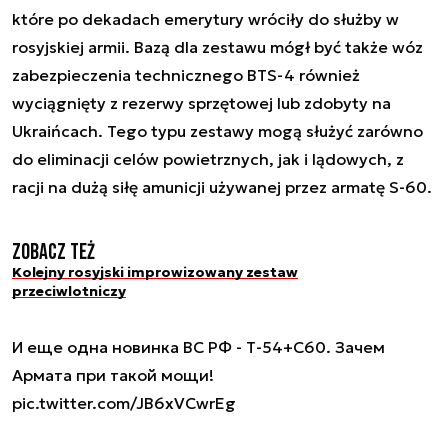
które po dekadach emerytury wróciły do służby w
rosyjskiej armii. Bazą dla zestawu mógł być także wóz
zabezpieczenia technicznego BTS-4 również
wyciągnięty z rezerwy sprzętowej lub zdobyty na
Ukraińcach. Tego typu zestawy mogą służyć zarówno
do eliminacji celów powietrznych, jak i lądowych, z
racji na dużą siłę amunicji używanej przez armatę S-60.
Zobacz też
Kolejny rosyjski improwizowany zestaw
przeciwlotniczy
И еще одна новинка ВС РФ - Т-54+С60. Зачем
Армата при такой мощи!
pic.twitter.com/JB6xVCwrEg