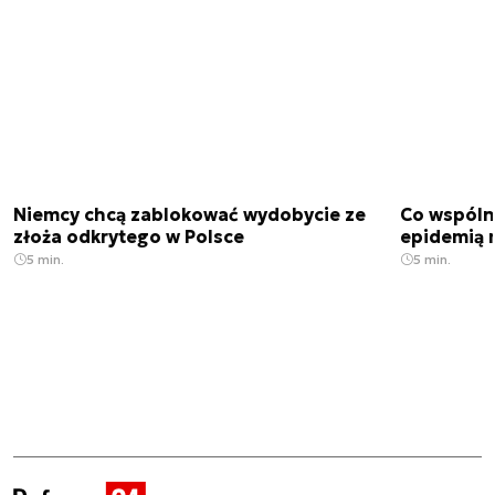
Niemcy chcą zablokować wydobycie ze
Co wspóln
złoża odkrytego w Polsce
epidemią m
5 min.
5 min.