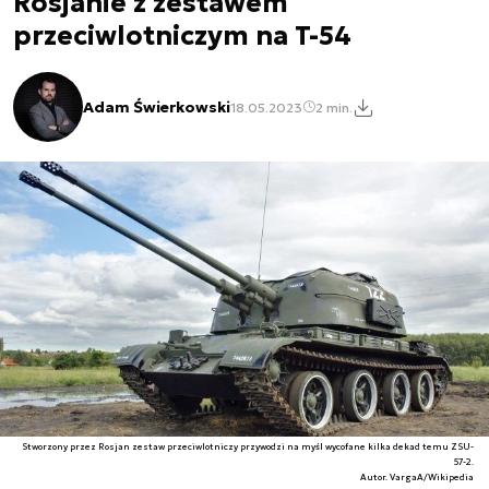
Rosjanie z zestawem
przeciwlotniczym na T-54
Adam Świerkowski
18.05.2023
2 min.
Stworzony przez Rosjan zestaw przeciwlotniczy przywodzi na myśl wycofane kilka dekad temu ZSU-
57-2.
Autor. VargaA/Wikipedia