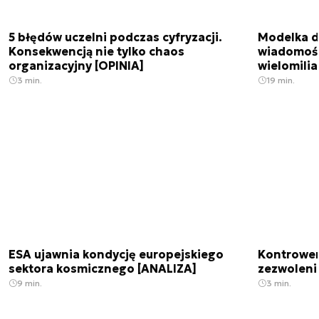
5 błędów uczelni podczas cyfryzacji.
Modelka da
Konsekwencją nie tylko chaos
wiadomośc
organizacyjny [OPINIA]
wielomili
3 min.
19 min.
ESA ujawnia kondycję europejskiego
Kontrowers
sektora kosmicznego [ANALIZA]
zezwoleni
9 min.
3 min.