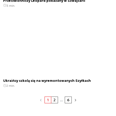
Przeciwlotniczy Leopard pokazany w Szwajcarii
3 min.
Ukraińcy szkolą się na wyremontowanych Szyłkach
2 min.
1
2
...
6