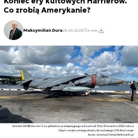
Koniec ery kultowych Harrierów.
Co zrobią Amerykanie?
Maksymilian Dura
26.05.2026
4 min.
Samolot AV-8B Harrier II na pokładzie przebywającego w dniach od 13 do 19 września 2022 roku w
Gdyni uniwersalnego okrętu desantowego USS Kearsarge
Autor. Jarosław Ciślak/Defence24.pl