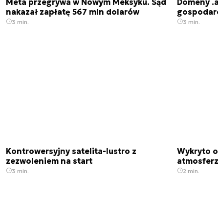
Meta przegrywa w Nowym Meksyku. Sąd
Domeny .ai
nakazał zapłatę 567 mln dolarów
gospodarek
3 min.
3 min.
Kontrowersyjny satelita-lustro z
Wykryto o
zezwoleniem na start
atmosfer
3 min.
2 min.