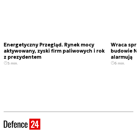
Energetyczny Przegląd. Rynek mocy
Wraca spr
aktywowany, zyski firm paliwowych i rok
budowie N
z prezydentem
alarmują
3 min.
6 min.