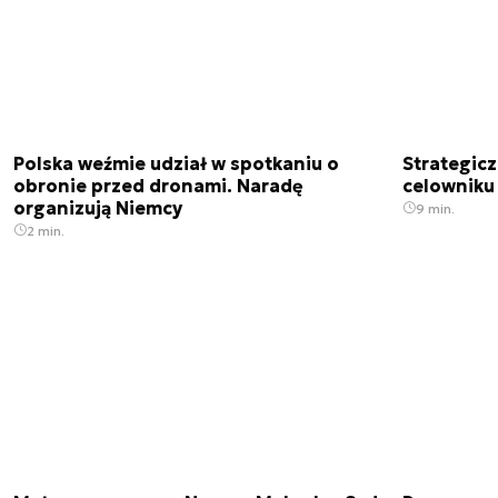
Polska weźmie udział w spotkaniu o
Strategic
obronie przed dronami. Naradę
celowniku 
organizują Niemcy
9 min.
2 min.