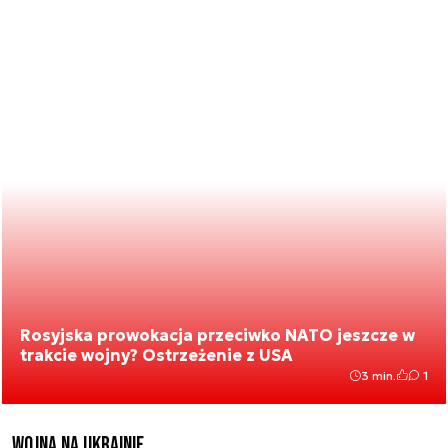
Rosyjska prowokacja przeciwko NATO jeszcze w
trakcie wojny? Ostrzeżenie z USA
3 min.
1
Wojna na Ukrainie