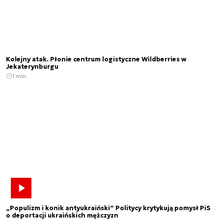
Kolejny atak. Płonie centrum logistyczne Wildberries w
Jekaterynburgu
1 min.
„Populizm i konik antyukraiński” Politycy krytykują pomysł PiS
o deportacji ukraińskich mężczyzn