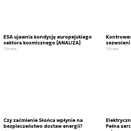
ESA ujawnia kondycję europejskiego
Kontrowers
sektora kosmicznego [ANALIZA]
zezwoleni
9 min.
3 min.
Czy zaćmienie Słońca wpłynie na
Elektrycz
bezpieczeństwo dostaw energii?
Pełna zer