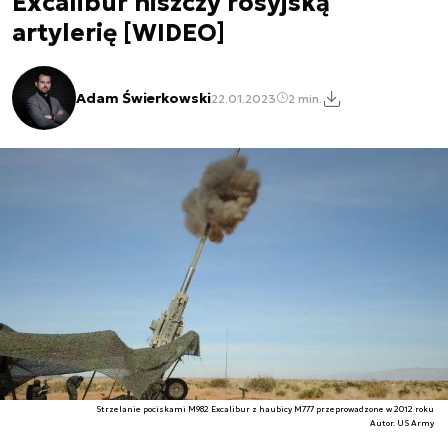
Excalibur niszczy rosyjską
artylerię [WIDEO]
Adam Świerkowski
22.01.2023
2 min.
Strzelanie pociskami M982 Excalibur z haubicy M777 przeprowadzone w 2012 roku
Autor. US Army