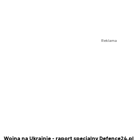
Reklama
Wojna na Ukrainie - raport specjalny Defence24.pl