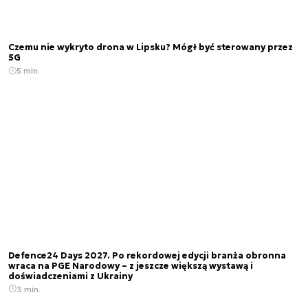
Czemu nie wykryto drona w Lipsku? Mógł być sterowany przez
5G
5 min.
Defence24 Days 2027. Po rekordowej edycji branża obronna
wraca na PGE Narodowy – z jeszcze większą wystawą i
doświadczeniami z Ukrainy
3 min.