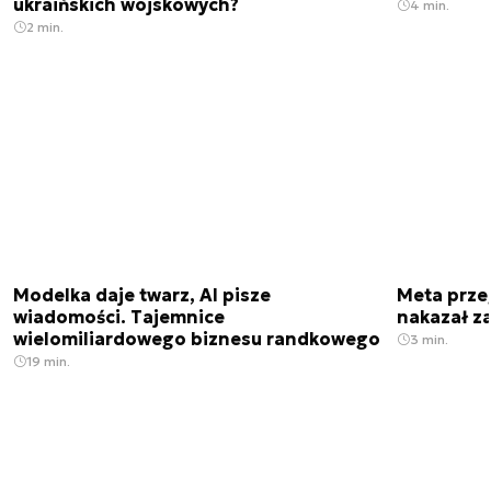
ukraińskich wojskowych?
4 min.
2 min.
Modelka daje twarz, AI pisze
Meta prze
wiadomości. Tajemnice
nakazał z
wielomiliardowego biznesu randkowego
3 min.
19 min.