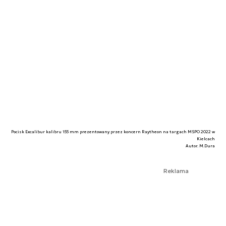
Pocisk Excalibur kalibru 155 mm prezentowany przez koncern Raytheon na targach MSPO 2022 w
Kielcach
Autor. M.Dura
Reklama