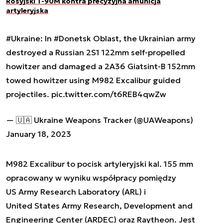
Rosyjski T-90M kontra precyzyjna amunicja
artyleryjska
#Ukraine
: In
#Donetsk
Oblast, the Ukrainian army
destroyed a Russian 2S1 122mm self-propelled
howitzer and damaged a 2A36 Giatsint-B 152mm
towed howitzer using M982 Excalibur guided
projectiles.
pic.twitter.com/t6REB4qwZw
— 🇺🇦 Ukraine Weapons Tracker (@UAWeapons)
January 18, 2023
M982 Excalibur to pocisk artyleryjski kal. 155 mm
opracowany w wyniku współpracy pomiędzy
US Army Research Laboratory (ARL) i
United States Army Research, Development and
Engineering Center (ARDEC) oraz Raytheon. Jest