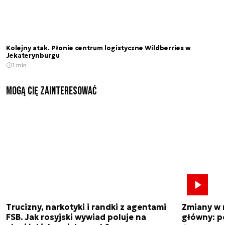
Kolejny atak. Płonie centrum logistyczne Wildberries w
Jekaterynburgu
1 min.
Mogą Cię zainteresować
Trucizny, narkotyki i randki z agentami
Zmiany w 
FSB. Jak rosyjski wywiad poluje na
główny: p