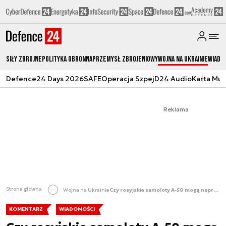
Siły zbrojne
Polityka obronna
Przemysł Zbrojeniowy
Wojna na Ukrainie
Wiado
Defence24 Days 2026
SAFE
Operacja Szpej
D24 Audio
Karta Mu
Reklama
Strona główna
Wojna na Ukrainie
Czy rosyjskie samoloty A-50 mogą naprowadzać rakiety? [KOMENTARZ]
KOMENTARZ
WIADOMOŚCI