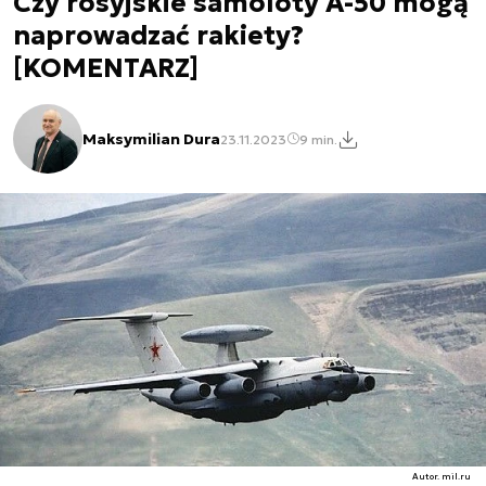
Czy rosyjskie samoloty A-50 mogą
naprowadzać rakiety?
[KOMENTARZ]
Maksymilian Dura
23.11.2023
9 min.
Autor. mil.ru