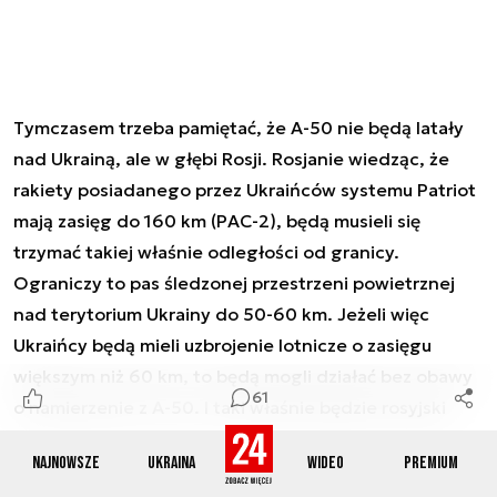
Tymczasem trzeba pamiętać, że A-50 nie będą latały
nad Ukrainą, ale w głębi Rosji. Rosjanie wiedząc, że
rakiety posiadanego przez Ukraińców systemu Patriot
mają zasięg do 160 km (PAC-2), będą musieli się
trzymać takiej właśnie odległości od granicy.
Ograniczy to pas śledzonej przestrzeni powietrznej
nad terytorium Ukrainy do 50-60 km. Jeżeli więc
Ukraińcy będą mieli uzbrojenie lotnicze o zasięgu
większym niż 60 km, to będą mogli działać bez obawy
61
o namierzenie z A-50. I taki właśnie będzie rosyjski
system „wczesnego ostrzegania”.
Najnowsze
Ukraina
Wideo
Premium