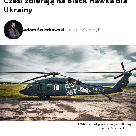
Czesi zbierają na Black Hawka dla
Ukrainy
Adam Świerkowski
21.11.2023
2 min.
UH-60 Black Hawk przeznaczony dla Ukrainy.
Autor. Dárek pro Putina