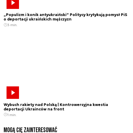
„Populizm i konik antyukraiński” Politycy krytykują pomysł PiS
o deportacji ukraińskich mężczyzn
3 min.
Wybuch rakiety nad Polską | Kontrowersyjna kwestia
deportacji Ukrainców na front
1 min.
Mogą Cię zainteresować