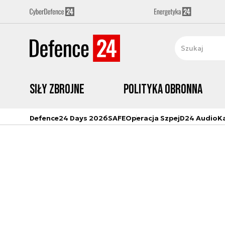
Siły zbrojne
Polityka obronna
Defence24 Days 2026
SAFE
Operacja Szpej
D24 Audio
K