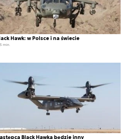
lack Hawk: w Polsce i na świecie
5 min.
astępca Black Hawka będzie inny