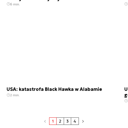
6 min.
USA: katastrofa Black Hawka w Alabamie
U
g
2 min.
1
2
3
4