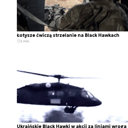
Łotysze ćwiczą strzelanie na Black Hawkach
2 min.
Ukraińskie Black Hawki w akcji za liniami wroga