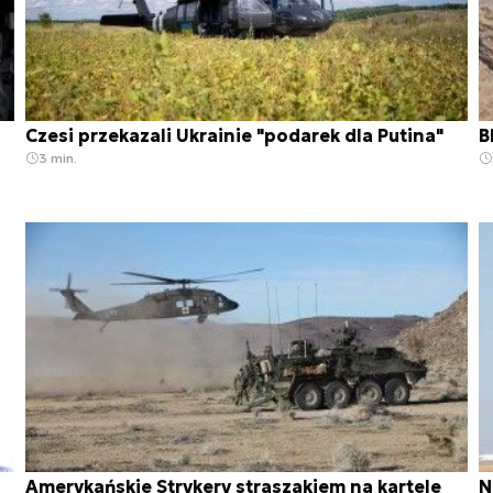
Czesi przekazali Ukrainie "podarek dla Putina"
B
3 min.
Amerykańskie Strykery straszakiem na kartele
N