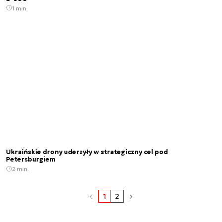
1 min.
Ukraińskie drony uderzyły w strategiczny cel pod
Petersburgiem
2 min.
1
2