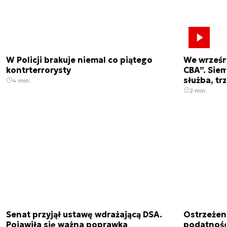
W Policji brakuje niemal co piątego
We wrześn
kontrterrorysty
CBA”. Siem
służba, tr
4 min.
2 min.
Senat przyjął ustawę wdrażającą DSA.
Ostrzeżen
Pojawiła się ważna poprawka
podatnośc