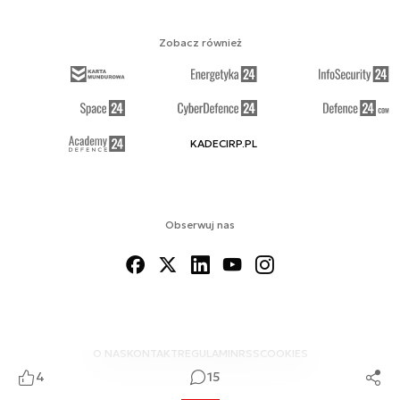
Zobacz również
KADECIRP.PL
Obserwuj nas
O NAS
KONTAKT
REGULAMIN
RSS
COOKIES
4
15