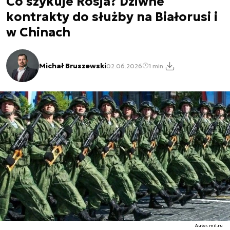
Co szykuje Rosja? Dziwne
kontrakty do służby na Białorusi i
w Chinach
Michał Bruszewski
02.06.2026
1 min.
Autor. mil.ru