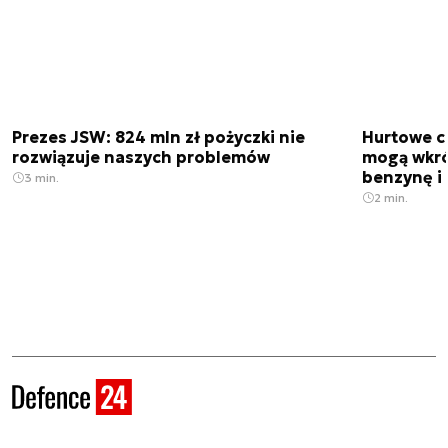
Prezes JSW: 824 mln zł pożyczki nie
Hurtowe c
rozwiązuje naszych problemów
mogą wkró
benzynę i 
3 min.
2 min.