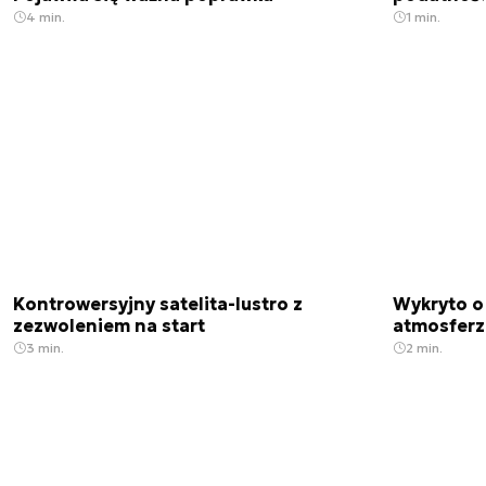
4 min.
1 min.
Kontrowersyjny satelita-lustro z
Wykryto o
zezwoleniem na start
atmosfer
3 min.
2 min.