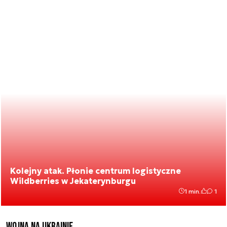
Kolejny atak. Płonie centrum logistyczne
Wildberries w Jekaterynburgu
1 min.
1
Wojna na Ukrainie