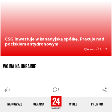
CSG inwestuje w kanadyjską spółkę. Pracuje nad
pociskiem antydronowym
4 min.
2
2
Wojna na Ukrainie
7
Najnowsze
Ukraina
Wideo
Premium