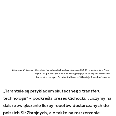
Żołnierze 21 Brygady Strzelców Podhalańskich podczas ćwiczeń FEX-24 na poligonie w Nowej
Dębie. Na pierwszym planie bezzałogowy pojazd lądowy PIAP HUNTeR.
Autor. st. szer. spec. Damian Łubkowski/18 Dywizja Zmechanizowana
„Tarantule są przykładem skutecznego transferu
technologii” – podkreśla prezes Cichocki. „Liczymy na
dalsze zwiększanie liczby robotów dostarczanych do
polskich Sił Zbrojnych, ale także na rozszerzenie