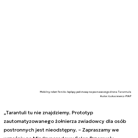
Mobilny robot Feniks będący podstawą rozpoznawczego drona Tarantula
Autor. Łukasiewicz-PIAP
„Tarantuli tu nie znajdziemy. Prototyp
zautomatyzowanego żołnierza zwiadowcy dla osób
postronnych jest nieodstępny. – Zapraszamy we