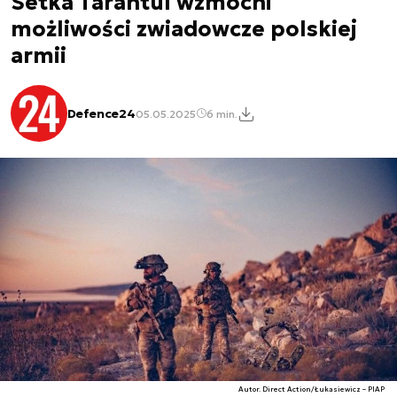
Setka Tarantul wzmocni
możliwości zwiadowcze polskiej
armii
Defence24
05.05.2025
6 min.
Autor. Direct Action/Łukasiewicz – PIAP