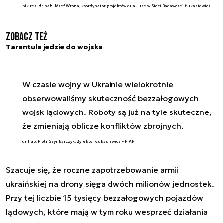
płk rez. dr hab. Józef Wrona, koordynator projektów dual-use w Sieci Badawczej Łukasiewicz.
Zobacz też
Tarantula jedzie do wojska
W czasie wojny w Ukrainie wielokrotnie
obserwowaliśmy skuteczność bezzałogowych
wojsk lądowych. Roboty są już na tyle skuteczne,
że zmieniają oblicze konfliktów zbrojnych.
dr hab. Piotr Szynkarczyk, dyrektor Łukasiewicz – PIAP
Szacuje się, że roczne zapotrzebowanie armii
ukraińskiej na drony sięga dwóch milionów jednostek.
Przy tej liczbie 15 tysięcy bezzałogowych pojazdów
lądowych, które mają w tym roku wesprzeć działania