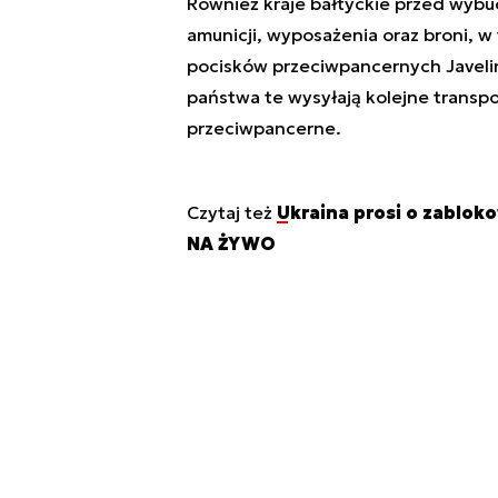
Również kraje bałtyckie przed wybu
amunicji, wyposażenia oraz broni, 
pocisków przeciwpancernych Javelin
państwa te wysyłają kolejne transpor
przeciwpancerne.
Czytaj też
Ukraina prosi o zablok
NA ŻYWO