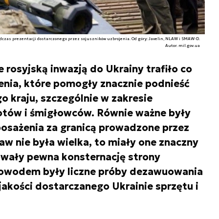
dczas prezentacji dostarczonego przez sojuszników uzbrojenia. Od góry: Javelin, NLAW i SMAW-D.
Autor. mil.gov.ua
rosyjską inwazją do Ukrainy trafiło co
jenia, które pomogły znacznie podnieść
go kraju, szczególnie w zakresie
otów i śmigłowców. Równie ważne były
yposażenia za granicą prowadzone przez
aw nie była wielka, to miały one znaczny
wały pewna konsternację strony
 dowodem były liczne próby dezawuowania
jakości dostarczanego Ukrainie sprzętu i