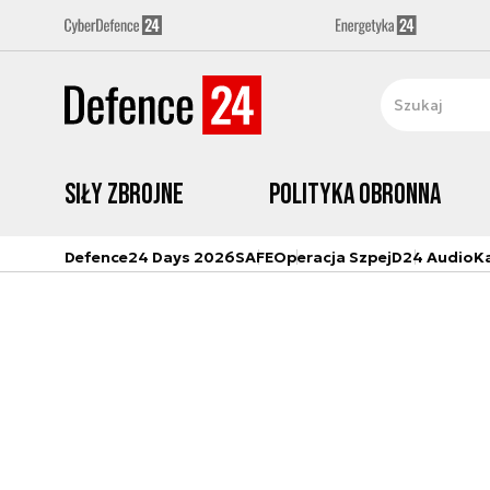
Siły zbrojne
Polityka obronna
Defence24 Days 2026
SAFE
Operacja Szpej
D24 Audio
K