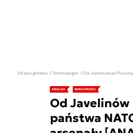
Strona główna
Technologie
Od Javelinów po Pioruny
ANALIZA
WIADOMOŚCI
Od Javelinów 
państwa NATO 
arsenały [AN