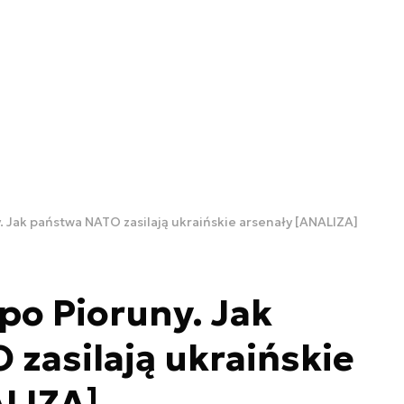
. Jak państwa NATO zasilają ukraińskie arsenały [ANALIZA]
po Pioruny. Jak
zasilają ukraińskie
ALIZA]