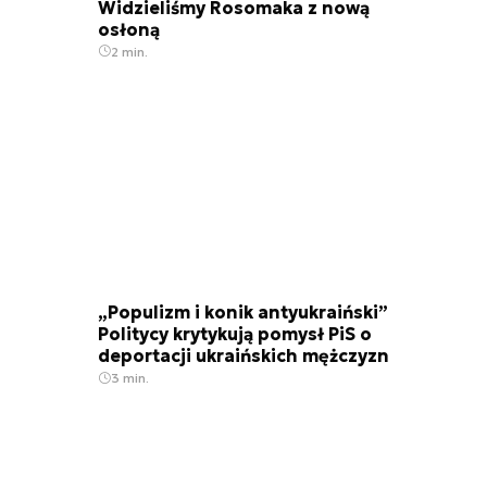
Widzieliśmy Rosomaka z nową
osłoną
2 min.
„Populizm i konik antyukraiński”
Politycy krytykują pomysł PiS o
deportacji ukraińskich mężczyzn
3 min.