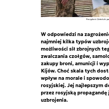
Prezydent Zełeński po
W odpowiedzi na zagrożenie 
najmniej kilka typów uzbro
możliwości sił zbrojnych te
zwalczania czołgów, samol
zakupy broni, amunicji i w
Kijów. Choć skala tych dost
wpływ na morale i spowodo
rosyjskiej. Jej najlepszym
przez rosyjską propagandę 
uzbrojenia.