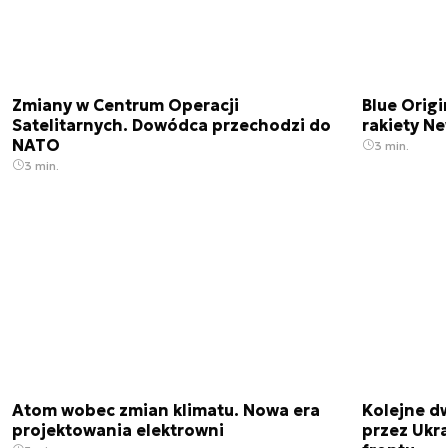
Zmiany w Centrum Operacji
Blue Origi
Satelitarnych. Dowódca przechodzi do
rakiety N
NATO
3 min.
3 min.
Atom wobec zmian klimatu. Nowa era
Kolejne d
projektowania elektrowni
przez Ukra