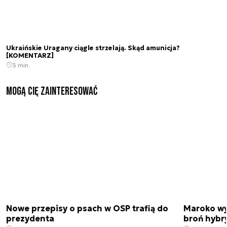
Ukraińskie Uragany ciągle strzelają. Skąd amunicja?
[KOMENTARZ]
3 min.
Mogą Cię zainteresować
Nowe przepisy o psach w OSP trafią do
Maroko wy
prezydenta
broń hybr