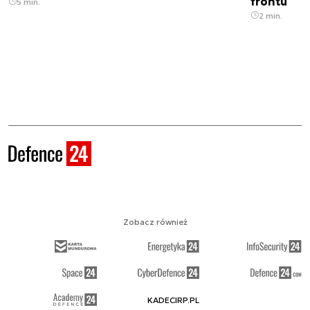
frontu
5 min.
2 min.
Zobacz również
KADECIRP.PL