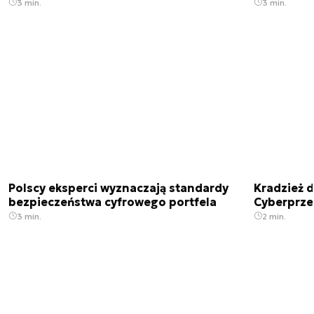
3 min.
3 min.
Polscy eksperci wyznaczają standardy
Kradzież 
bezpieczeństwa cyfrowego portfela
Cyberprze
3 min.
2 min.