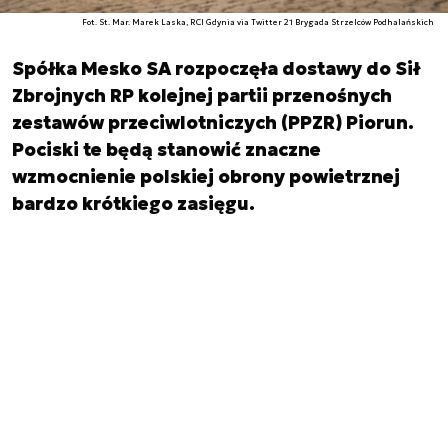
Fot. St. Mar. Marek Laska, RCI Gdynia via Twitter 21 Brygada Strzelców Podhalańskich
Spółka Mesko SA rozpoczęła dostawy do Sił
Zbrojnych RP kolejnej partii przenośnych
zestawów przeciwlotniczych (PPZR) Piorun.
Pociski te będą stanowić znaczne
wzmocnienie polskiej obrony powietrznej
bardzo krótkiego zasięgu.