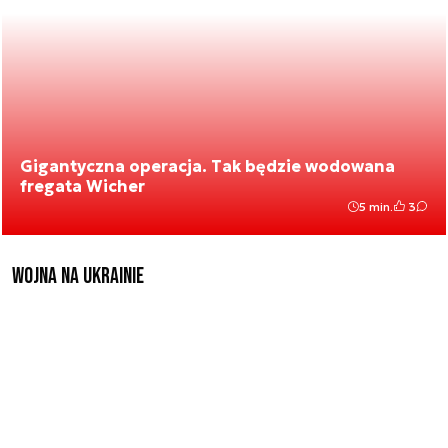
Gigantyczna operacja. Tak będzie wodowana
fregata Wicher
5 min.
3
Wojna na Ukrainie