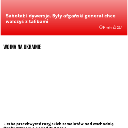
Sabotaż i dywersja. Były afgański generał chce
walczyć z talibami
9 min.
2
Wojna na Ukrainie
Liczba przechwyceń rosyjskich samolotów nad wschodnią