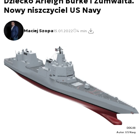
Dziecko Arleigh Burke i Zumwalta.
Nowy niszczyciel US Navy
Maciej Szopa
15.01.2022
4 min.
DDG(X)
Autor. US Navy