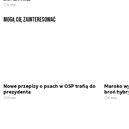
3 min.
Mogą Cię zainteresować
Nowe przepisy o psach w OSP trafią do
Maroko wy
prezydenta
broń hybr
3 min.
3 min.