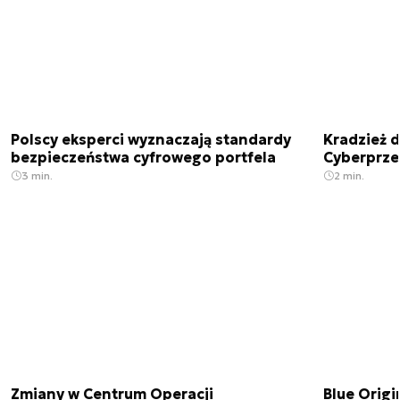
Polscy eksperci wyznaczają standardy
Kradzież 
bezpieczeństwa cyfrowego portfela
Cyberprze
3 min.
2 min.
Zmiany w Centrum Operacji
Blue Origi