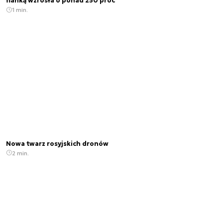
flanką wzrosła o ponad 250 proc
1 min.
Nowa twarz rosyjskich dronów
2 min.