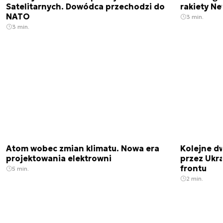
Satelitarnych. Dowódca przechodzi do
rakiety N
NATO
3 min.
3 min.
Atom wobec zmian klimatu. Nowa era
Kolejne d
projektowania elektrowni
przez Ukra
frontu
5 min.
2 min.