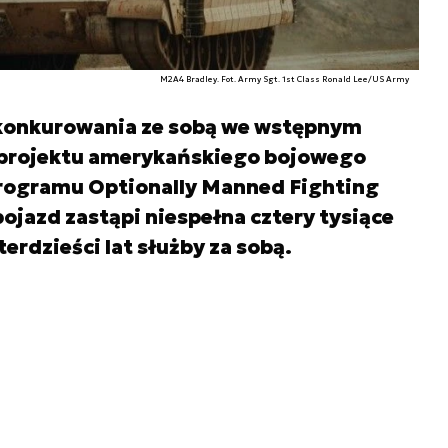
M2A4 Bradley. Fot. Army Sgt. 1st Class Ronald Lee/US Army
 konkurowania ze sobą we wstępnym
projektu amerykańskiego bojowego
rogramu Optionally Manned Fighting
ojazd zastąpi niespełna cztery tysiące
erdzieści lat służby za sobą.