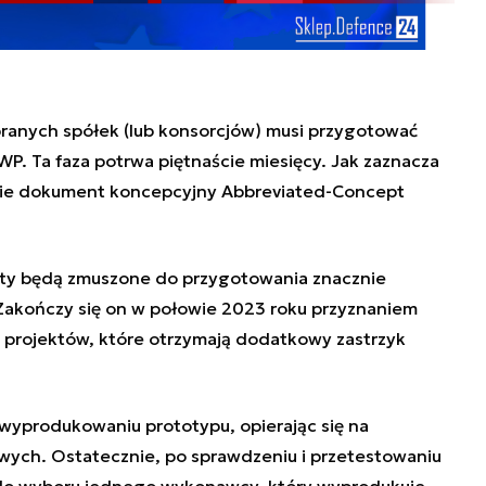
branych spółek (lub konsorcjów) musi przygotować
P. Ta faza potrwa piętnaście miesięcy. Jak zaznacza
nie dokument koncepcyjny Abbreviated-Concept
oty będą zmuszone do przygotowania znacznie
Zakończy się on w połowie 2023 roku przyznaniem
 projektów, które otrzymają dodatkowy zastrzyk
 wyprodukowaniu prototypu, opierając się na
ych. Ostatecznie, po sprawdzeniu i przetestowaniu
 do wyboru jednego wykonawcy, który wyprodukuje