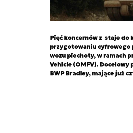
Pięć koncernów z staje do
przygotowaniu cyfrowego 
wozu piechoty, w ramach p
Vehicle (OMFV). Docelowy p
BWP Bradley, mające już czt