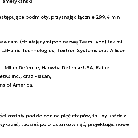
 "amerykański"
stępujące podmioty, przyznając łącznie 299,4 mln
awcami (działającymi pod nazwą Team Lynx) takimi
 L3Harris Technologies, Textron Systems oraz Allison
t Miller Defense, Hanwha Defense USA, Rafael
iQ Inc., oraz Plasan,
ms of America,
i zostały podzielone na pięć etapów, tak by każda z
wykazać, tudzież po prostu rozwinąć, projektując nowe