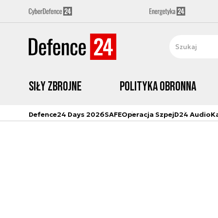
Siły zbrojne
Polityka obronna
Defence24 Days 2026
SAFE
Operacja Szpej
D24 Audio
K