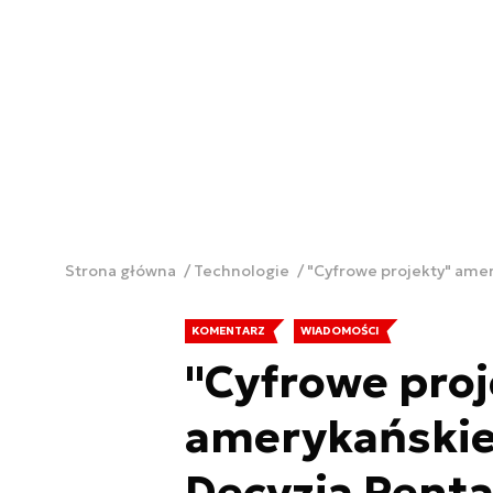
Strona główna
Technologie
"Cyfrowe projekty" ame
KOMENTARZ
WIADOMOŚCI
"Cyfrowe proj
amerykańskie
Decyzja Pent