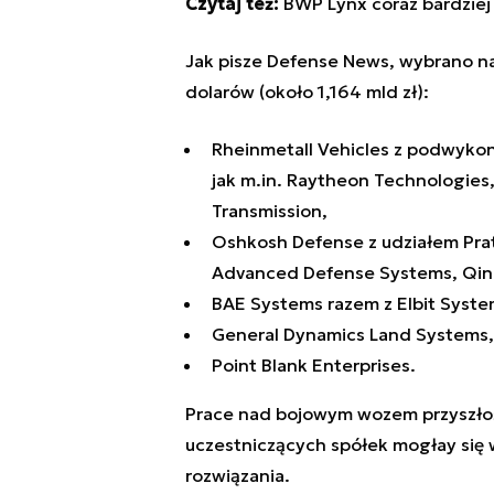
Czytaj też:
BWP Lynx coraz bardziej
Jak pisze Defense News, wybrano na
dolarów (około 1,164 mld zł):
Rheinmetall Vehicles z podwykon
jak m.in. Raytheon Technologies,
Transmission,
Oshkosh Defense z udziałem Prat
Advanced Defense Systems, Qinet
BAE Systems razem z Elbit Syste
General Dynamics Land Systems,
Point Blank Enterprises.
Prace nad bojowym wozem przyszłośc
uczestniczących spółek mogłay się 
rozwiązania.