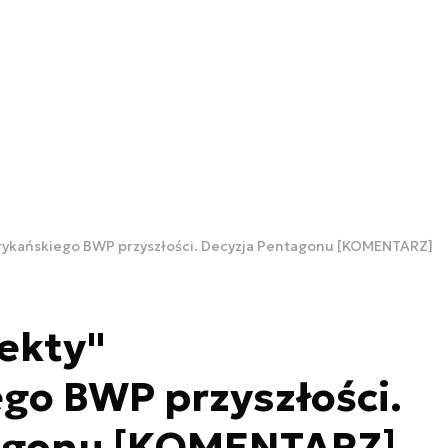
rykańskiego BWP przyszłości. Decyzja Pentagonu [KOMENTARZ]
ekty"
go BWP przyszłości.
agonu [KOMENTARZ]