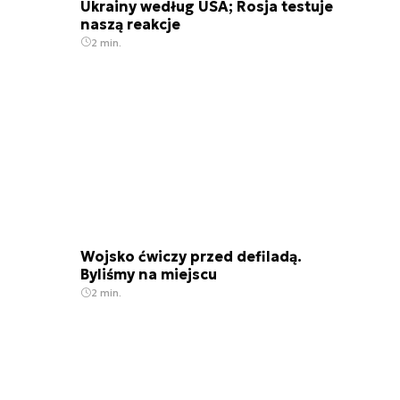
Ukrainy według USA; Rosja testuje
naszą reakcje
2 min.
Wojsko ćwiczy przed defiladą.
Byliśmy na miejscu
2 min.