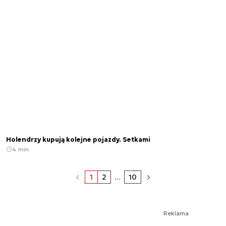
Holendrzy kupują kolejne pojazdy. Setkami
4 min.
1
2
...
10
Reklama