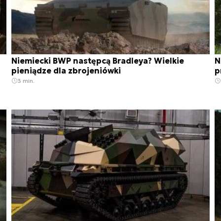
Niemiecki BWP następcą Bradleya? Wielkie
N
pieniądze dla zbrojeniówki
p
3 min.