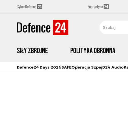
Siły zbrojne
Polityka obronna
Defence24 Days 2026
SAFE
Operacja Szpej
D24 Audio
K