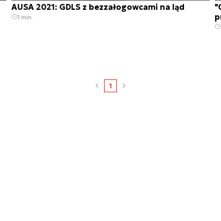
AUSA 2021: GDLS z bezzałogowcami na ląd
"
p
1 min.
1