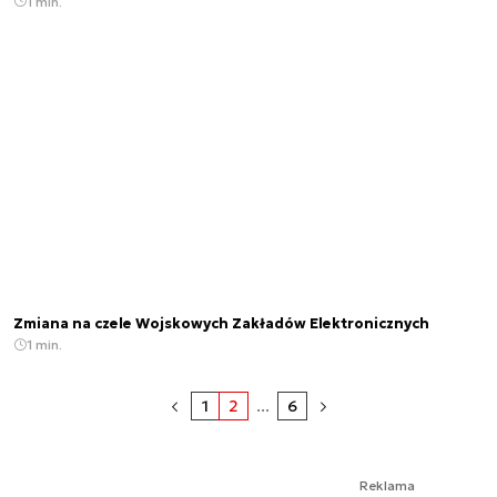
1 min.
Zmiana na czele Wojskowych Zakładów Elektronicznych
1 min.
1
2
...
6
Reklama