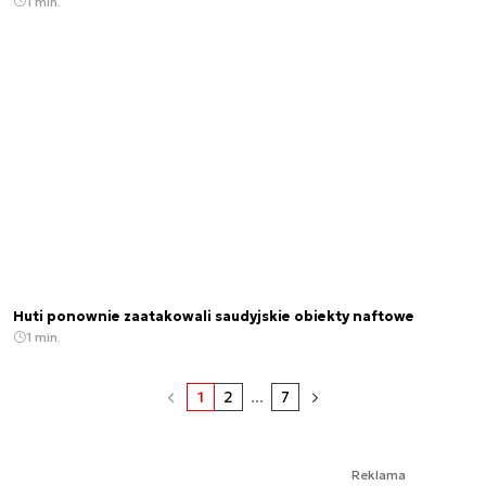
1 min.
Huti ponownie zaatakowali saudyjskie obiekty naftowe
1 min.
1
2
...
7
Reklama