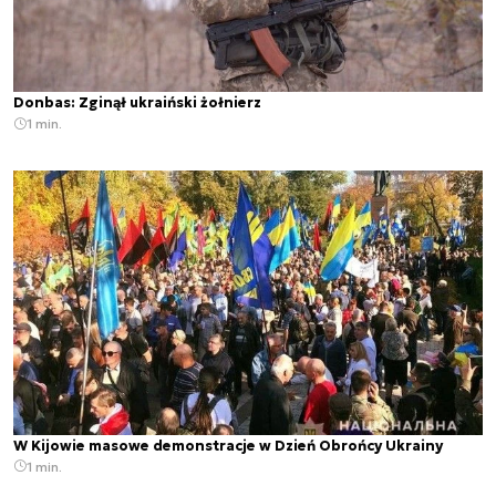
Donbas: Zginął ukraiński żołnierz
1 min.
W Kijowie masowe demonstracje w Dzień Obrońcy Ukrainy
1 min.