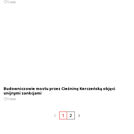
1 min.
Budowniczowie mostu przez Cieśninę Kerczeńską objęci
unijnymi sankcjami
1 min.
1
2