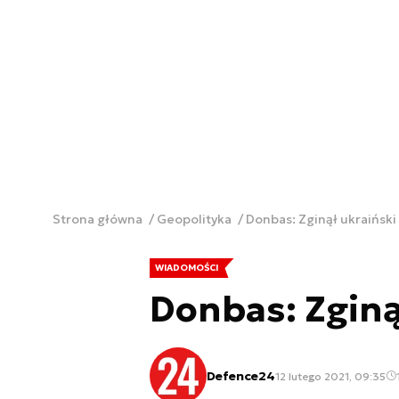
Strona główna
Geopolityka
Donbas: Zginął ukraiński
WIADOMOŚCI
Donbas: Zginą
Defence24
12 lutego 2021, 09:35