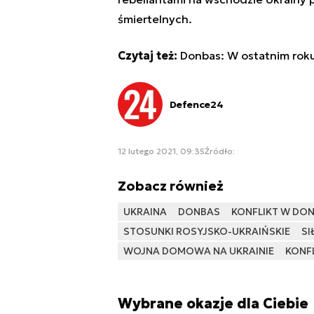
śmiertelnych.
Czytaj też:
Donbas: W ostatnim roku
Defence24
12 lutego 2021, 09:35
Źródło:
Zobacz również
UKRAINA
DONBAS
KONFLIKT W DON
STOSUNKI ROSYJSKO-UKRAIŃSKIE
SI
WOJNA DOMOWA NA UKRAINIE
KONF
Wybrane okazje dla Ciebie