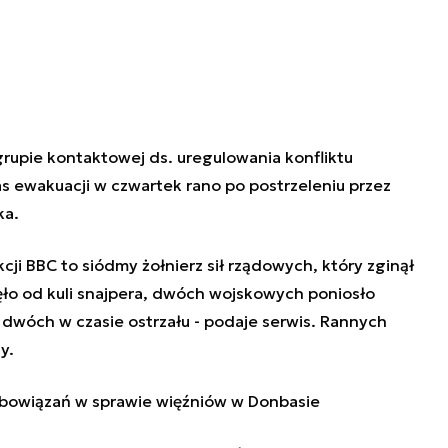
grupie kontaktowej ds. uregulowania konfliktu
as ewakuacji w czwartek rano po postrzeleniu przez
ka.
ji BBC to siódmy żołnierz sił rządowych, który zginął
ęło od kuli snajpera, dwóch wojskowych poniosło
 dwóch w czasie ostrzału - podaje serwis. Rannych
y.
obowiązań w sprawie więźniów w Donbasie