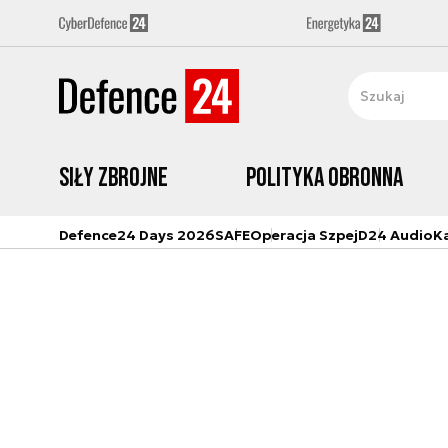
Siły zbrojne
Polityka obronna
Defence24 Days 2026
SAFE
Operacja Szpej
D24 Audio
K