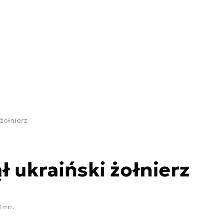
 żołnierz
ł ukraiński żołnierz
1 min.