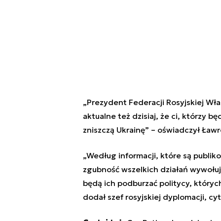
„Prezydent Federacji Rosyjskiej Wła
aktualne też dzisiaj, że ci, którzy
zniszczą Ukrainę” – oświadczył Ławro
„Według informacji, które są publi
zgubność wszelkich działań wywołują
będą ich podburzać politycy, któryc
dodał szef rosyjskiej dyplomacji, c