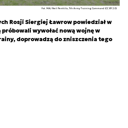
Fot. MAJ Neil Penttila, 7th Army Training Command (CC BY 2.0)
ch Rosji Siergiej Ławrow powiedział w
dą próbowali wywołać nową wojnę w
rainy, doprowadzą do zniszczenia tego