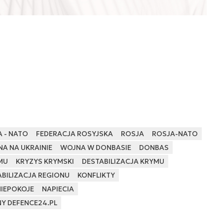
 - NATO
FEDERACJA ROSYJSKA
ROSJA
ROSJA-NATO
A NA UKRAINIE
WOJNA W DONBASIE
DONBAS
MU
KRYZYS KRYMSKI
DESTABILIZACJA KRYMU
BILIZACJA REGIONU
KONFLIKTY
NIEPOKOJE
NAPIECIA
NY DEFENCE24.PL