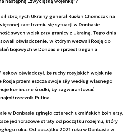
 na następną „zwycięską wojenkę”?
sił zbrojnych Ukrainy generał Rusłan Chomczak na
ięconej zaostrzeniu się sytuacji w Donbasie
bność swych wojsk przy granicy z Ukrainą. Tego dnia
sowali oświadczenie, w którym wezwali Rosję do
łań bojowych w Donbasie i przestrzegania
Pieskow oświadczył, że ruchy rosyjskich wojsk nie
że Rosja przemieszcza swoje siły według własnego
muje konieczne środki, by zagwarantować
ajmił rzecznik Putina.
ale w Donbasie zginęło czterech ukraińskich żołnierzy,
ksze jednorazowe straty od początku rozejmu, który
iegłego roku. Od początku 2021 roku w Donbasie w