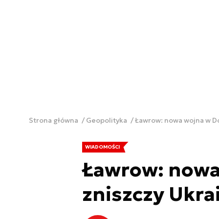
Strona główna
Geopolityka
Ławrow: nowa wojna w Do
WIADOMOŚCI
Ławrow: nowa
zniszczy Ukra