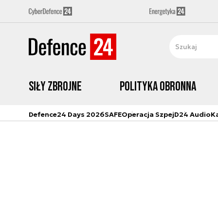
Siły zbrojne
Polityka obronna
Defence24 Days 2026
SAFE
Operacja Szpej
D24 Audio
K