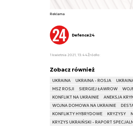
Reklama
Defence24
1 kwietnia 2021, 13:44
Źródło:
Zobacz również
UKRAINA
UKRAINA - ROSJA
UKRAINA
MSZ ROSJI
SIERGIEJ ŁAWROW
WOJN
KONFLIKT NA UKRAINIE
ANEKSJA KRY
WOJNA DOMOWA NA UKRAINIE
DESTA
KONFLIKTY HYBRYDOWE
KRYZYSY
KRYZYS UKRAIŃSKI - RAPORT SPECJAL