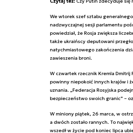
Czytaj też:
Czy Putin zdecyduje się
We wtorek szef sztabu generalnego 
nadzwyczajnej sesji parlamentu pośw
powiedział, że Rosja zwiększa licze
także ukraińscy deputowani przegło
natychmiastowego zakończenia dzia
zawieszenia broni.
W czwartek rzecznik Kremla Dmitrij 
powinny niepokoić innych krajów i 
uznania. „Federacja Rosyjska podej
bezpieczeństwo swoich granic” – ozn
W miniony piątek, 26 marca, w ostrz
a dwóch zostało rannych. To najwię
wszedł w życie pod koniec lipca ub