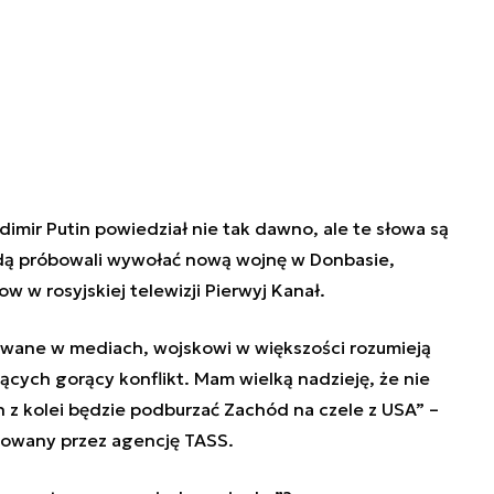
dimir Putin powiedział nie tak dawno, ale te słowa są
 będą próbowali wywołać nową wojnę w Donbasie,
w w rosyjskiej telewizji Pierwyj Kanał.
kowane w mediach, wojskowi w większości rozumieją
cych gorący konflikt. Mam wielką nadzieję, że nie
h z kolei będzie podburzać Zachód na czele z USA” –
ytowany przez agencję TASS.