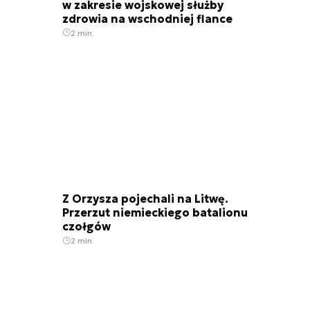
w zakresie wojskowej służby
zdrowia na wschodniej flance
2 min.
Z Orzysza pojechali na Litwę.
Przerzut niemieckiego batalionu
czołgów
2 min.