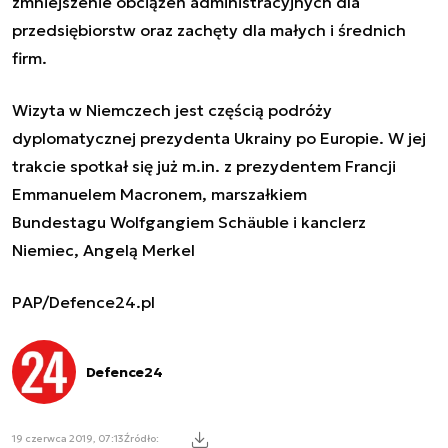
zmniejszenie obciążeń administracyjnych dla
przedsiębiorstw oraz zachęty dla małych i średnich
firm.
Wizyta w Niemczech jest częścią podróży
dyplomatycznej prezydenta Ukrainy po Europie. W jej
trakcie spotkał się już m.in. z prezydentem Francji
Emmanuelem Macronem, marszałkiem
Bundestagu
Wolfgangiem Schäuble i kanclerz
Niemiec, Angelą Merkel
PAP/Defence24.pl
Defence24
19 czerwca 2019, 07:13
Źródło: