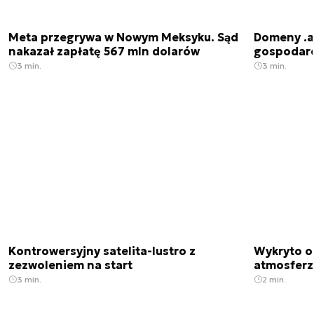
Meta przegrywa w Nowym Meksyku. Sąd
Domeny .ai
nakazał zapłatę 567 mln dolarów
gospodarek
3 min.
3 min.
Kontrowersyjny satelita-lustro z
Wykryto o
zezwoleniem na start
atmosfer
3 min.
2 min.