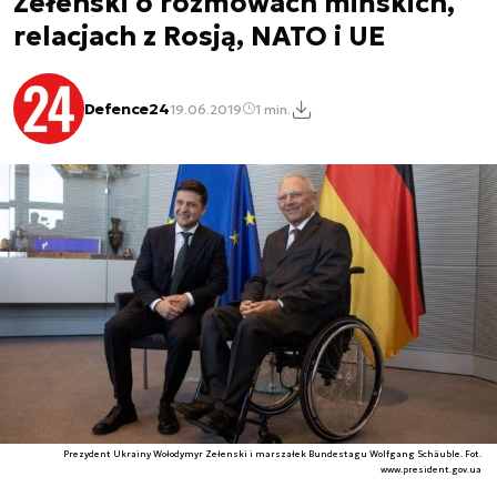
Zełenski o rozmowach mińskich,
relacjach z Rosją, NATO i UE
Defence24
19.06.2019
1 min.
Prezydent Ukrainy Wołodymyr Zełenski i marszałek Bundestagu Wolfgang Schäuble. Fot.
www.president.gov.ua