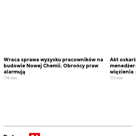
Wraca sprawa wyzysku pracowników na
Akt oskar
budowie Nowej Chemii. Obrońcy praw
menedżero
alarmują
więzienia z
6 min.
2 min.