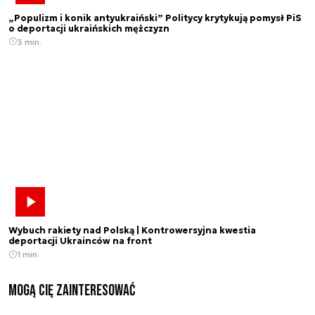
„Populizm i konik antyukraiński” Politycy krytykują pomysł PiS
o deportacji ukraińskich mężczyzn
3 min.
Wybuch rakiety nad Polską | Kontrowersyjna kwestia
deportacji Ukrainców na front
1 min.
Mogą Cię zainteresować