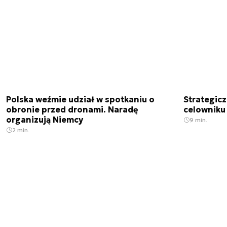
Polska weźmie udział w spotkaniu o
Strategic
obronie przed dronami. Naradę
celowniku 
organizują Niemcy
9 min.
2 min.