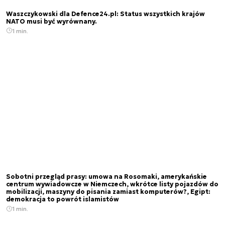
Waszczykowski dla Defence24.pl: Status wszystkich krajów
NATO musi być wyrównany.
1 min.
Sobotni przegląd prasy: umowa na Rosomaki, amerykańskie
centrum wywiadowcze w Niemczech, wkrótce listy pojazdów do
mobilizacji, maszyny do pisania zamiast komputerów?, Egipt:
demokracja to powrót islamistów
1 min.