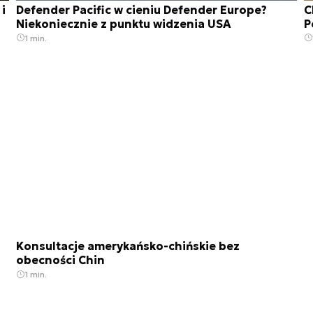
i
Defender Pacific w cieniu Defender Europe?
C
Niekoniecznie z punktu widzenia USA
P
1 min.
Konsultacje amerykańsko-chińskie bez
obecności Chin
1 min.