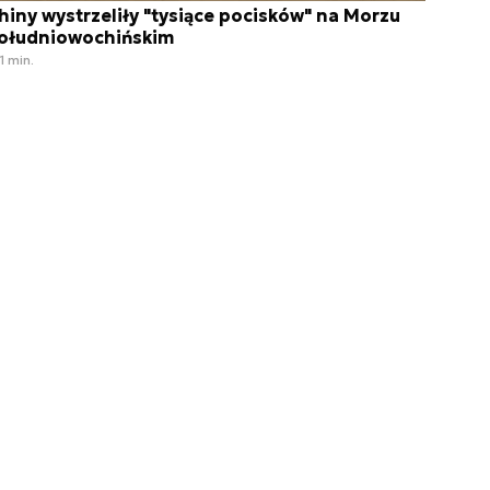
hiny wystrzeliły "tysiące pocisków" na Morzu
ołudniowochińskim
1 min.