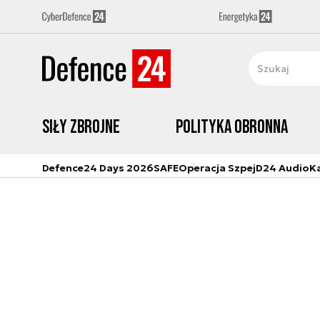
Siły zbrojne
Polityka obronna
Defence24 Days 2026
SAFE
Operacja Szpej
D24 Audio
K