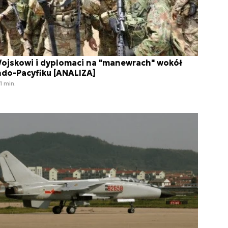
ojskowi i dyplomaci na "manewrach" wokół
ndo-Pacyfiku [ANALIZA]
1 min.