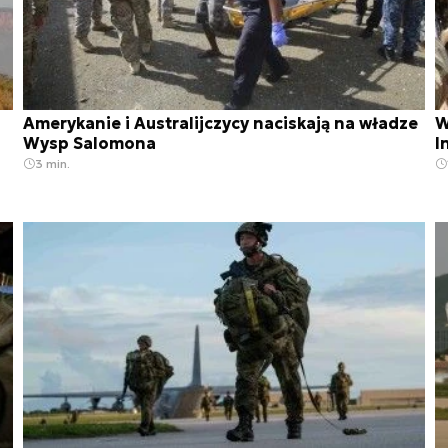
Amerykanie i Australijczycy naciskają na władze
W
Wysp Salomona
I
3 min.