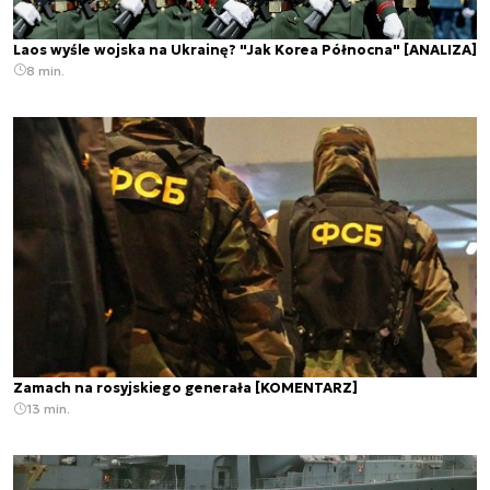
Laos wyśle wojska na Ukrainę? "Jak Korea Północna" [ANALIZA]
8 min.
Zamach na rosyjskiego generała [KOMENTARZ]
13 min.