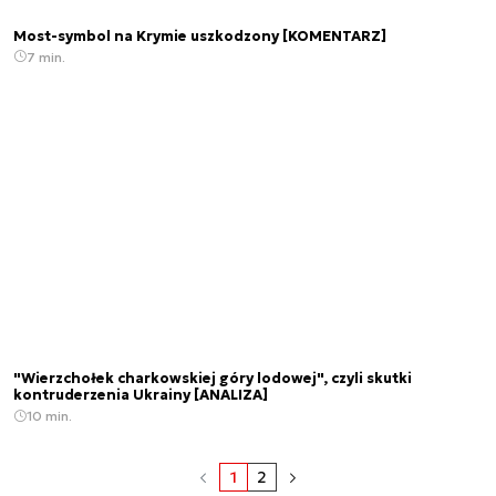
Most-symbol na Krymie uszkodzony [KOMENTARZ]
7 min.
"Wierzchołek charkowskiej góry lodowej", czyli skutki
kontruderzenia Ukrainy [ANALIZA]
10 min.
1
2