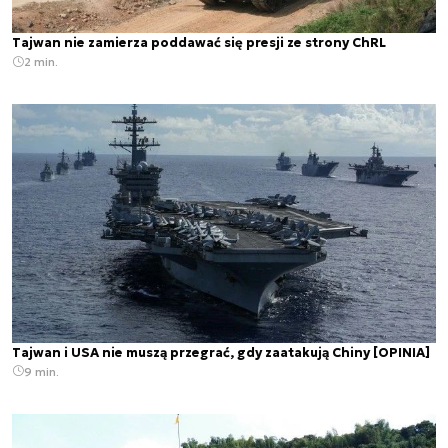
Tajwan nie zamierza poddawać się presji ze strony ChRL
2 min.
Tajwan i USA nie muszą przegrać, gdy zaatakują Chiny [OPINIA]
9 min.