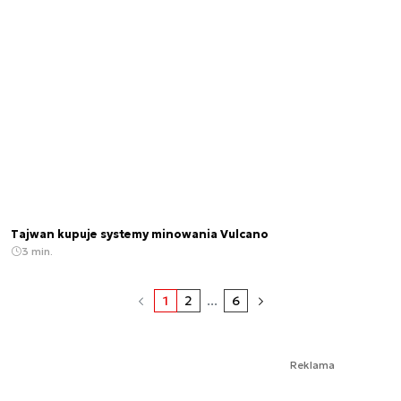
Tajwan kupuje systemy minowania Vulcano
3 min.
1
2
...
6
Reklama