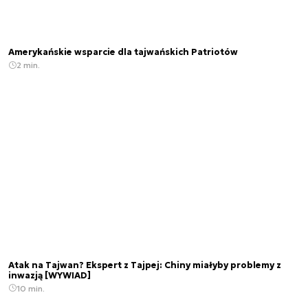
Amerykańskie wsparcie dla tajwańskich Patriotów
2 min.
Atak na Tajwan? Ekspert z Tajpej: Chiny miałyby problemy z
inwazją [WYWIAD]
10 min.