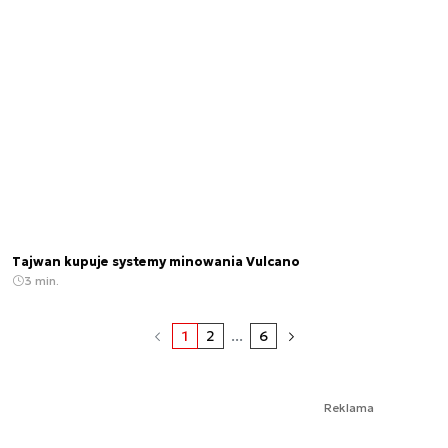
Tajwan kupuje systemy minowania Vulcano
3 min.
1
2
...
6
Reklama