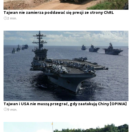
Tajwan nie zamierza poddawać się presji ze strony ChRL
2 min.
Tajwan i USA nie muszą przegrać, gdy zaatakują Chiny [OPINIA]
9 min.