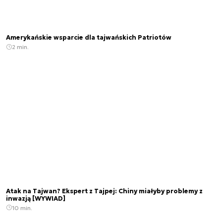
Amerykańskie wsparcie dla tajwańskich Patriotów
2 min.
Atak na Tajwan? Ekspert z Tajpej: Chiny miałyby problemy z
inwazją [WYWIAD]
10 min.