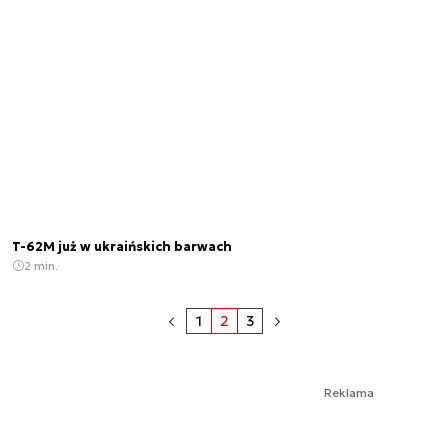
T-62M już w ukraińskich barwach
2 min.
1
2
3
Reklama