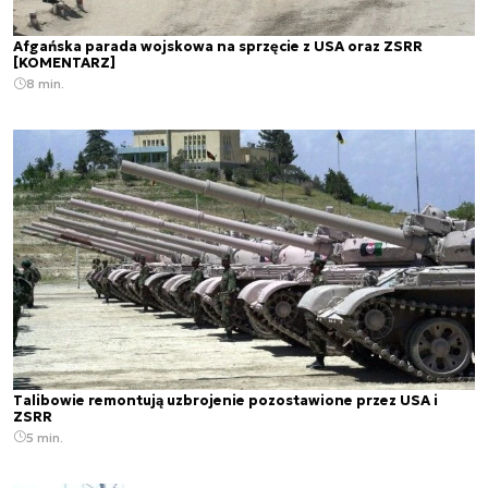
Afgańska parada wojskowa na sprzęcie z USA oraz ZSRR
[KOMENTARZ]
8 min.
Talibowie remontują uzbrojenie pozostawione przez USA i
ZSRR
5 min.