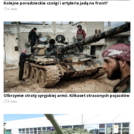
Kolejne poradzieckie czołgi i artyleria jadą na front?
4 min.
Olbrzymie straty syryjskiej armii. Kilkaset straconych pojazdów
3 min.