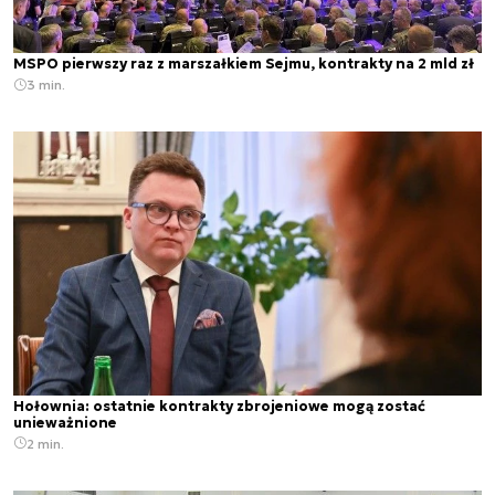
MSPO pierwszy raz z marszałkiem Sejmu, kontrakty na 2 mld zł
3 min.
Hołownia: ostatnie kontrakty zbrojeniowe mogą zostać
unieważnione
2 min.