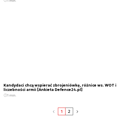
1 min.
Kandydaci chcą wspierać zbrojeniówkę, różnice ws. WOT i
liczebności armii [Ankieta Defence24.pl]
1 min.
1
2