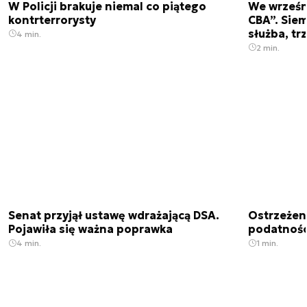
W Policji brakuje niemal co piątego
We wrześn
kontrterrorysty
CBA”. Siem
służba, tr
4 min.
2 min.
Senat przyjął ustawę wdrażającą DSA.
Ostrzeżen
Pojawiła się ważna poprawka
podatnośc
4 min.
1 min.