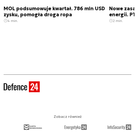
MOL podsumowuje kwartał. 786 mln USD
Nowe zas
zysku, pomogła droga ropa
energii. 
4 min.
2 min.
Zobacz również