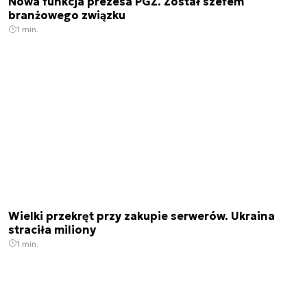
Nowa funkcja prezesa PGZ. Został szefem
branżowego związku
1 min.
Wielki przekręt przy zakupie serwerów. Ukraina
straciła miliony
1 min.