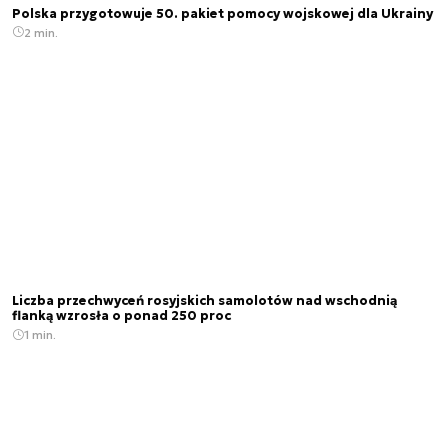
Polska przygotowuje 50. pakiet pomocy wojskowej dla Ukrainy
2 min.
Liczba przechwyceń rosyjskich samolotów nad wschodnią
flanką wzrosła o ponad 250 proc
1 min.