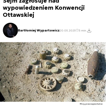
Sejm zagłosuje nad
wypowiedzeniem Konwencji
Ottawskiej
Bartłomiej Wypartowicz
20.05.2025
3 min.
Miny przeciwpiechotne