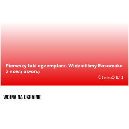
Pierwszy taki egzemplarz. Widzieliśmy Rosomaka
z nową osłoną
2 min.
1
2
Wojna na Ukrainie