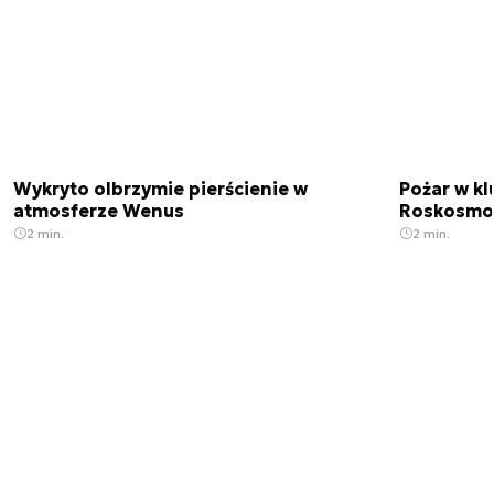
Wykryto olbrzymie pierścienie w
Pożar w k
atmosferze Wenus
Roskosmo
2 min.
2 min.